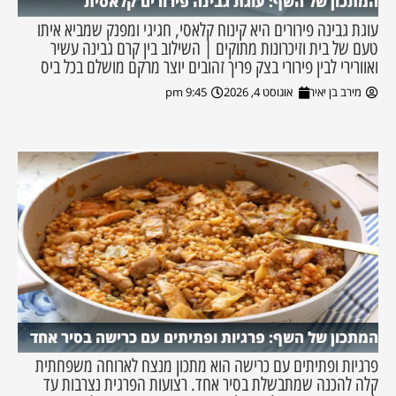
המתכון של השף: עוגת גבינה פירורים קלאסית
עוגת גבינה פירורים היא קינוח קלאסי, חגיגי ומפנק שמביא איתו
טעם של בית וזיכרונות מתוקים | השילוב בין קרם גבינה עשיר
ואוורירי לבין פירורי בצק פריך זהובים יוצר מרקם מושלם בכל ביס
מירב בן יאיר
אוגוסט 4, 2026
9:45 pm
המתכון של השף: פרגיות ופתיתים עם כרישה בסיר אחד
פרגיות ופתיתים עם כרישה הוא מתכון מנצח לארוחה משפחתית
קלה להכנה שמתבשלת בסיר אחד. רצועות הפרגית נצרבות עד