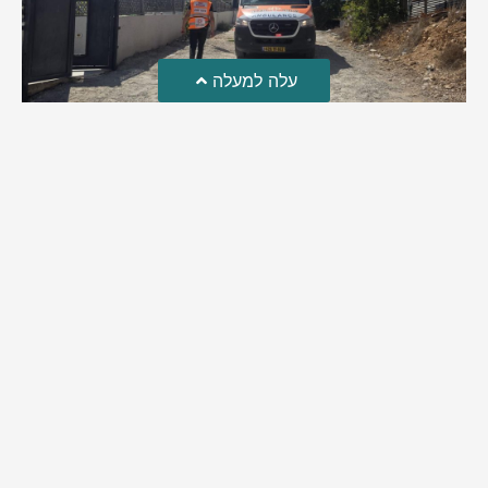
עלה למעלה
טרגדיה: נקבע מותו של הפעוט שטבע בבריכה
פעוט שטבע בבריכה במושב שדות מיכה, פונה לבית החולים הדסה
עין כרם כשהוא ללא דופק או נשימה | אחרי ניסיונות של החייאה
ממושכים, הרופאים נאלצו לקבוע את מותו | יהי זכרו ברוך
מירב בן יאיר
אוגוסט 4, 2026
9:33 pm