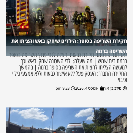
חקירת השריפה בסופר: הילדים שיחקו באש והציתו את
השריפה ברמה
לאחרונה פורסמה חקירת כבאות והצלה לגבי פרוץ השריפה בסופר
ברמת בית שמש | מה שעלה: ילדי השכונה שחקו באש וכך
למעשה הצליחו להצית את השריפה בסופר ברמה | בהמשך
החקירה התברר: העסק פעל ללא אישור כבאות וללא אמצעי גילוי
וכיבוי
מירב בן יאיר
אוגוסט 4, 2026
9:33 pm