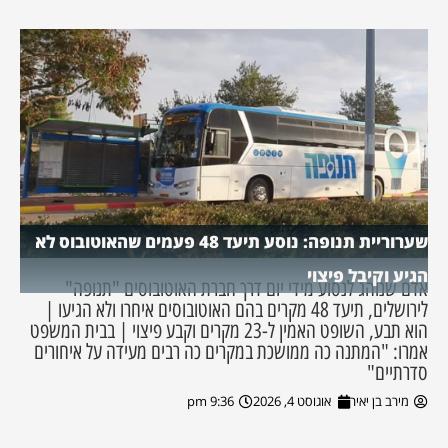
שערוריית תנופה: נוסע תיעד 48 פעמים שהאוטובוס לא
הגיע וקיבל פיצוי
אדם שנוהג לנסוע מידי יום דרך חברת האוטובוסים "תנופה"
לירושלים, תיעד 48 מקרים בהם האוטובוסים איחרו ולא הגיעו |
הוא תבע, השופט האמין ל-23 מקרים וקבע פיצוי | בבית המשפט
אמרו: "המתנה כה ממושכת במקרים כה רבים מעידה על איחורים
סדרתיים"
מירב בן יאיר
אוגוסט 4, 2026
9:36 pm