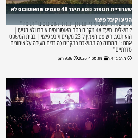
שערוריית תנופה: נוסע תיעד 48 פעמים שהאוטובוס לא
הגיע וקיבל פיצוי
אדם שנוהג לנסוע מידי יום דרך חברת האוטובוסים "תנופה"
לירושלים, תיעד 48 מקרים בהם האוטובוסים איחרו ולא הגיעו |
הוא תבע, השופט האמין ל-23 מקרים וקבע פיצוי | בבית המשפט
אמרו: "המתנה כה ממושכת במקרים כה רבים מעידה על איחורים
סדרתיים"
מירב בן יאיר
אוגוסט 4, 2026
9:36 pm