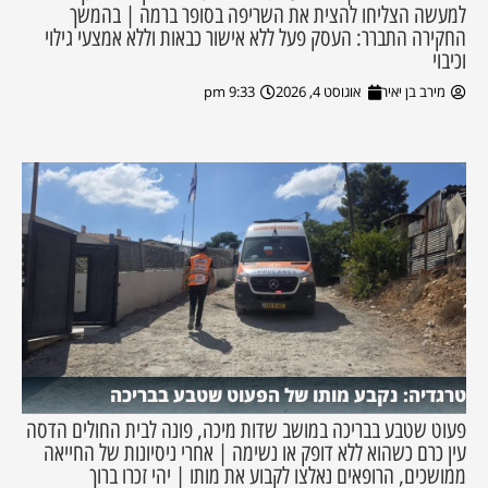
למעשה הצליחו להצית את השריפה בסופר ברמה | בהמשך
החקירה התברר: העסק פעל ללא אישור כבאות וללא אמצעי גילוי
וכיבוי
מירב בן יאיר
אוגוסט 4, 2026
9:33 pm
טרגדיה: נקבע מותו של הפעוט שטבע בבריכה
פעוט שטבע בבריכה במושב שדות מיכה, פונה לבית החולים הדסה
עין כרם כשהוא ללא דופק או נשימה | אחרי ניסיונות של החייאה
ממושכים, הרופאים נאלצו לקבוע את מותו | יהי זכרו ברוך