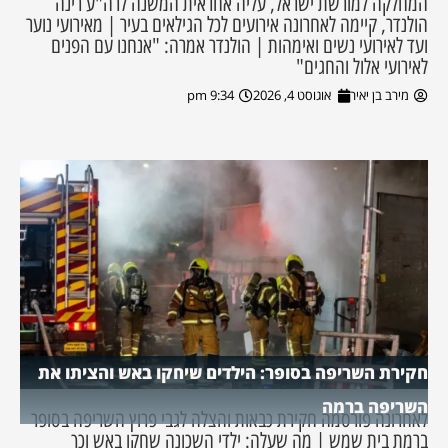
המחלקה למורשת ישראל, עליה אחראית המשנה לרה"ע רינה
הולנדר, קיימה לאחרונה אירועים לכל הגילאים בעיר | מאירועי נוער
ועד לאירועי נשים ואימהות | הולנדר אמרה: "אנחנו עם הפנים
לאירועי אלול והחגים"
מירב בן יאיר
אוגוסט 4, 2026
9:34 pm
חקירת השריפה בסופר: הילדים שיחקו באש והציתו את
השריפה ברמה
לאחרונה פורסמה חקירת כבאות והצלה לגבי פרוץ השריפה בסופר
ברמת בית שמש | מה שעלה: ילדי השכונה שחקו באש וכך