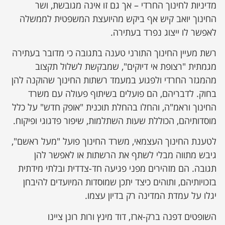
מדיניות לחינוך החרדי – אך גם זו אינה מגובשת, ושר
החינוך יואב קיש אף ביקש מהיועצת המשפטית לממשלה
לאפשר לו ייצוג נפרד בעתירה.
רשת מעיין החינוך התורני טענה בתגובה כי מדובר בעתירה
מגמתית "רצופת אי דיוקים", שמבקשת לשלול תקצוב
מהמגזר החרדי ולפגוע במעמד רשתות החינוך שהוקנה להן
בחוק. לדבריהם, הם פועלים בשיתוף פעולה עם משרד
החינוך וראמ"ה, והחלו בהחלת תוכנית "אופק חדש" על כלל
מוסדותיהם, הכוללת שעות השתלמות, שיפור פדגוגי ופיקוח.
לטענת החינוך העצמאי, משרד החינוך פועל "מעל ראשם",
גיבש מתווה מבלי לשתף את הרשתות או לאפשר להן
תגובה. הם מזהירים מפני פגיעה חד-צדדית ובלתי מידתית
בזכויותיהם, ותוהים כיצד יתכן שמוסדות המיועדים להיבחן
יגלו על עמדת המדינה רק בדיון עצמו.
השופטים דפנה ברק-ארז, דוד מינץ ורות רונן ציינו