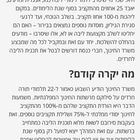
יאבד 25 אחוזים מהתקציב בסוף שנת הלימודים. במקום
ליהנות מ-100 אחוז תקציב. בשלב הנוכחי, ועד לרגעי
סגירת הגיליון, מוסדות נוספים נמצאים בבירור – האם הם
יחליטו לשלב מקצועות ליבה או לא, אלו שיסרבו – מודעים
בהחלט להשלכות. יחד עם זאת ובמקביל לכל מה שמבצע
משרד החינוך, חברי כנסת דורשים לבטל את תכנית הליבה
לחרדים.
מה יקרה קודם?
משרד החינוך הודיע השבוע כאמור ל-22 תלמודי תורה
חרדים על סילוקם מרשתות החינוך המפלגתיות. משמעות
הדבר היא הורדת התקציב שלהם מ-100% מהתקציב
לחינוך יסודי ממלכתי ל-75% ושלילת תקציבים נוספים. זאת
בעקבות סירובם לשאת מלוא תוכנית הליבה כמתחייב
ברשתות. עם זאת המהלך ייצא לפועל רק בסוף שנת
הלימודים ועד אז יש להם עוד אפשרות להחליט אחרת.