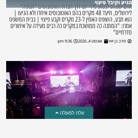
הגיע וקיבל פיצוי
אדם שנוהג לנסוע מידי יום דרך חברת האוטובוסים "תנופה"
לירושלים, תיעד 48 מקרים בהם האוטובוסים איחרו ולא הגיעו |
הוא תבע, השופט האמין ל-23 מקרים וקבע פיצוי | בבית המשפט
אמרו: "המתנה כה ממושכת במקרים כה רבים מעידה על איחורים
סדרתיים"
מירב בן יאיר
אוגוסט 4, 2026
9:36 pm
עלה למעלה
פסטיבל הבירה בבית שמש
שני אירועי פסטיבל הבירה התקיימו בעיר במשך יומיים. במקום חיכו