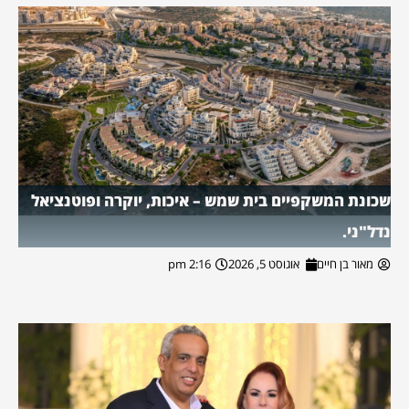
שכונת המשקפיים בית שמש – איכות, יוקרה ופוטנציאל
נדל"ני.
מאור בן חיים
אוגוסט 5, 2026
2:16 pm