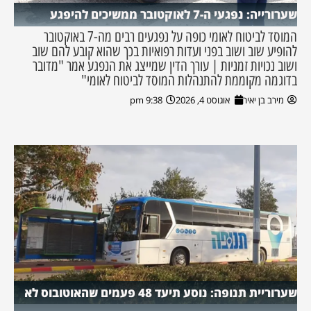
שערורייה: נפגעי ה-7 לאוקטובר ממשיכים להיפגע
המוסד לביטוח לאומי כופה על נפגעים רבים מה-7 באוקטובר
להופיע שוב ושוב בפני ועדות רפואיות בכך שהוא קובע להם שוב
ושוב נכויות זמניות | עורך הדין שמייצג את הנפגע אמר "מדובר
בדוגמה מקוממת להתנהלות המוסד לביטוח לאומי"
מירב בן יאיר
אוגוסט 4, 2026
9:38 pm
שערוריית תנופה: נוסע תיעד 48 פעמים שהאוטובוס לא