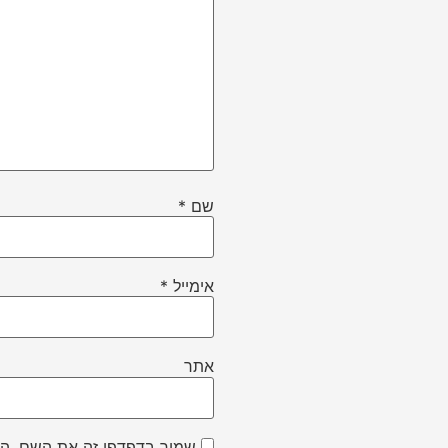
שם
*
אימייל
*
אתר
שמור בדפדפן זה את השם, הא