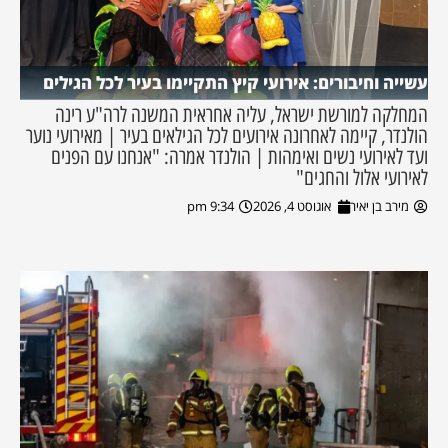
עשייה וחיבורים: אירועי קיץ התקיימו בעיר לכל הגילים
המחלקה למורשת ישראל, עליה אחראית המשנה לרה"ע רינה
הולנדר, קיימה לאחרונה אירועים לכל הגילאים בעיר | מאירועי נוער
ועד לאירועי נשים ואימהות | הולנדר אמרה: "אנחנו עם הפנים
לאירועי אלול והחגים"
מירב בן יאיר
אוגוסט 4, 2026
9:34 pm