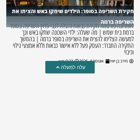
חקירת השריפה בסופר: הילדים שיחקו באש והציתו את
השריפה ברמה
לאחרונה פורסמה חקירת כבאות והצלה לגבי פרוץ השריפה בסופר
ברמת בית שמש | מה שעלה: ילדי השכונה שחקו באש וכך
למעשה הצליחו להצית את השריפה בסופר ברמה | בהמשך
החקירה התברר: העסק פעל ללא אישור כבאות וללא אמצעי גילוי
וכיבוי
מירב בן יאיר
אוגוסט 4, 2026
9:33 pm
עלה למעלה