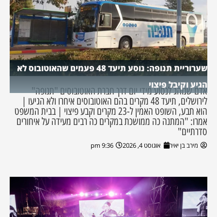
שערוריית תנופה: נוסע תיעד 48 פעמים שהאוטובוס לא
הגיע וקיבל פיצוי
אדם שנוהג לנסוע מידי יום דרך חברת האוטובוסים "תנופה"
לירושלים, תיעד 48 מקרים בהם האוטובוסים איחרו ולא הגיעו |
הוא תבע, השופט האמין ל-23 מקרים וקבע פיצוי | בבית המשפט
אמרו: "המתנה כה ממושכת במקרים כה רבים מעידה על איחורים
סדרתיים"
מירב בן יאיר
אוגוסט 4, 2026
9:36 pm