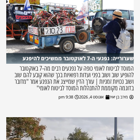
שערורייה: נפגעי ה-7 לאוקטובר ממשיכים להיפגע
המוסד לביטוח לאומי כופה על נפגעים רבים מה-7 באוקטובר
להופיע שוב ושוב בפני ועדות רפואיות בכך שהוא קובע להם שוב
ושוב נכויות זמניות | עורך הדין שמייצג את הנפגע אמר "מדובר
בדוגמה מקוממת להתנהלות המוסד לביטוח לאומי"
מירב בן יאיר
אוגוסט 4, 2026
9:38 pm