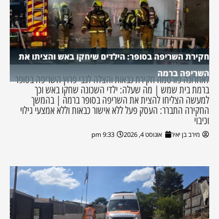
חקירת השריפה בסופר: הילדים שיחקו באש והציתו את
השריפה ברמה
לאחרונה פורסמה חקירת כבאות והצלה לגבי פרוץ השריפה בסופר
ברמת בית שמש | מה שעלה: ילדי השכונה שחקו באש וכך
למעשה הצליחו להצית את השריפה בסופר ברמה | בהמשך
החקירה התברר: העסק פעל ללא אישור כבאות וללא אמצעי גילוי
וכיבוי
מירב בן יאיר
אוגוסט 4, 2026
9:33 pm