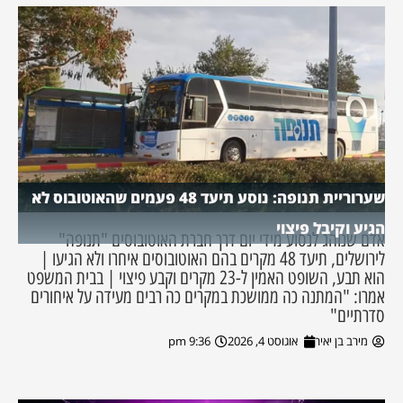
שערוריית תנופה: נוסע תיעד 48 פעמים שהאוטובוס לא
הגיע וקיבל פיצוי
אדם שנוהג לנסוע מידי יום דרך חברת האוטובוסים "תנופה"
לירושלים, תיעד 48 מקרים בהם האוטובוסים איחרו ולא הגיעו |
הוא תבע, השופט האמין ל-23 מקרים וקבע פיצוי | בבית המשפט
אמרו: "המתנה כה ממושכת במקרים כה רבים מעידה על איחורים
סדרתיים"
מירב בן יאיר
אוגוסט 4, 2026
9:36 pm