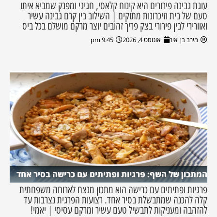
עוגת גבינה פירורים היא קינוח קלאסי, חגיגי ומפנק שמביא איתו
טעם של בית וזיכרונות מתוקים | השילוב בין קרם גבינה עשיר
ואוורירי לבין פירורי בצק פריך זהובים יוצר מרקם מושלם בכל ביס
מירב בן יאיר
אוגוסט 4, 2026
9:45 pm
המתכון של השף: פרגיות ופתיתים עם כרישה בסיר אחד
פרגיות ופתיתים עם כרישה הוא מתכון מנצח לארוחה משפחתית
קלה להכנה שמתבשלת בסיר אחד. רצועות הפרגית נצרבות עד
להזהבה ומעניקות לתבשיל טעם עשיר ומרקם עסיסי | יאמי!