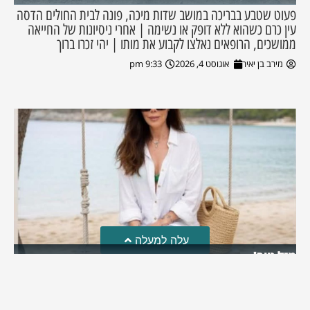
פעוט שטבע בבריכה במושב שדות מיכה, פונה לבית החולים הדסה
עין כרם כשהוא ללא דופק או נשימה | אחרי ניסיונות של החייאה
ממושכים, הרופאים נאלצו לקבוע את מותו | יהי זכרו ברוך
מירב בן יאיר
אוגוסט 4, 2026
9:33 pm
עלה למעלה
מזל טוב!
סמדר כהן האלופה שבתמונה, חגגה את יום הולדתה לאחרונה
מירב בן יאיר
יולי 30, 2026
6:15 pm