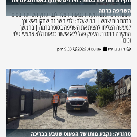
חקירת השריפה בסופר: הילדים שיחקו באש והציתו את
השריפה ברמה
לאחרונה פורסמה חקירת כבאות והצלה לגבי פרוץ השריפה בסופר
ברמת בית שמש | מה שעלה: ילדי השכונה שחקו באש וכך
למעשה הצליחו להצית את השריפה בסופר ברמה | בהמשך
החקירה התברר: העסק פעל ללא אישור כבאות וללא אמצעי גילוי
וכיבוי
מירב בן יאיר
אוגוסט 4, 2026
9:33 pm
טרגדיה: נקבע מותו של הפעוט שטבע בבריכה