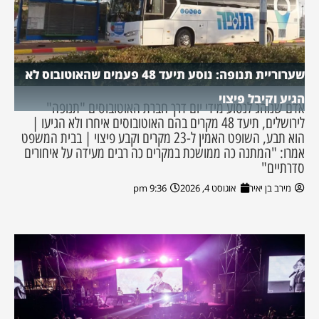
שערוריית תנופה: נוסע תיעד 48 פעמים שהאוטובוס לא
הגיע וקיבל פיצוי
אדם שנוהג לנסוע מידי יום דרך חברת האוטובוסים "תנופה"
לירושלים, תיעד 48 מקרים בהם האוטובוסים איחרו ולא הגיעו |
הוא תבע, השופט האמין ל-23 מקרים וקבע פיצוי | בבית המשפט
אמרו: "המתנה כה ממושכת במקרים כה רבים מעידה על איחורים
סדרתיים"
מירב בן יאיר
אוגוסט 4, 2026
9:36 pm