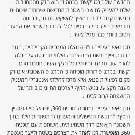
החדשה של מרכז 'קשת' ברמה ד' היא חלק מהמחויבות
שלנו להעניק לתושבי השכונות החדשות שירותים איכותיים
ונגישים קרוב לבית. נמשיך להשקיע בחינוך, ברווחה
ובבריאות הילד כדי להבטיח לכל ילד בבית שמש את המענה
הטוב ביותר כבר מגיל צעיר".
סגן ראש העירייה ויו"ר הנהלת המרכזים הקהילתיים, חנוך
דרנגר, ציין: "רשת המרכזים הקהילתיים חרטה על דגלה
להוות עוגן חברתי וחינוכי בכל חלקי העיר. חנוכת מרכז
'קשת' במתנ"ס דורות מוכיחה כי המתנ"ס השכונתי אינו רק
מקום לפעילות פנאי, אלא מרכז קהילתי אינטגרלי המעניק
מענה מקצועי, נגיש ומקיף לצרכים החיוניים ביותר של
המשפחה קרוב לבית".
סגן ראש העירייה וממונה תוכנית 360, ישראל סילברסטיין,
הוסיף: "הנגשת הטיפולים והמענים להתפתחות הילד בתוך
השכונה היא אבן דרך משמעותית. השותפות עם תוכנית
360 מאפשרת לנו לאתר את הצרכים בשטח ולייצר מעטפת