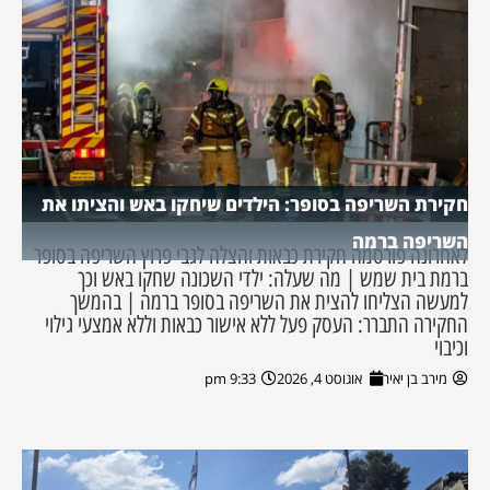
חקירת השריפה בסופר: הילדים שיחקו באש והציתו את
השריפה ברמה
לאחרונה פורסמה חקירת כבאות והצלה לגבי פרוץ השריפה בסופר
ברמת בית שמש | מה שעלה: ילדי השכונה שחקו באש וכך
למעשה הצליחו להצית את השריפה בסופר ברמה | בהמשך
החקירה התברר: העסק פעל ללא אישור כבאות וללא אמצעי גילוי
וכיבוי
מירב בן יאיר
אוגוסט 4, 2026
9:33 pm