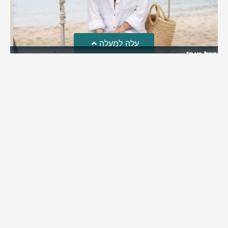
עלה למעלה
מזל טוב!
סמדר כהן האלופה שבתמונה, חגגה את יום הולדתה לאחרונה
מירב בן יאיר
יולי 30, 2026
6:15 pm
מי אנחנו?
כתבו לנו
פרסם אצלנו
מדיניות פרטיות