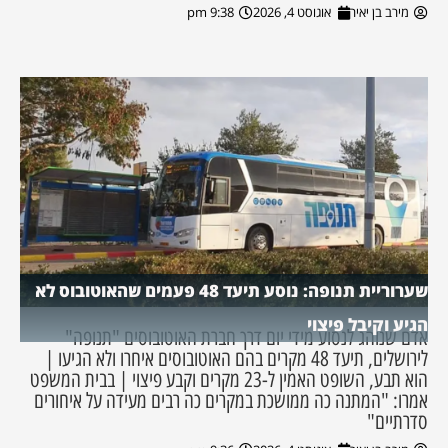
מירב בן יאיר
אוגוסט 4, 2026
9:38 pm
שערוריית תנופה: נוסע תיעד 48 פעמים שהאוטובוס לא
הגיע וקיבל פיצוי
אדם שנוהג לנסוע מידי יום דרך חברת האוטובוסים "תנופה"
לירושלים, תיעד 48 מקרים בהם האוטובוסים איחרו ולא הגיעו |
הוא תבע, השופט האמין ל-23 מקרים וקבע פיצוי | בבית המשפט
אמרו: "המתנה כה ממושכת במקרים כה רבים מעידה על איחורים
סדרתיים"