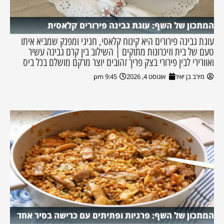
המתכון של השף: עוגת גבינה פירורים קלאסית
עוגת גבינה פירורים היא קינוח קלאסי, חגיגי ומפנק שמביא איתו
טעם של בית וזיכרונות מתוקים | השילוב בין קרם גבינה עשיר
ואוורירי לבין פירורי בצק פריך זהובים יוצר מרקם מושלם בכל ביס
מירב בן יאיר
אוגוסט 4, 2026
9:45 pm
המתכון של השף: פרגיות ופתיתים עם כרישה בסיר אחד