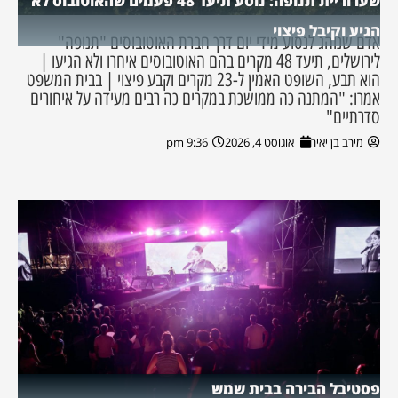
שערוריית תנופה: נוסע תיעד 48 פעמים שהאוטובוס לא
הגיע וקיבל פיצוי
אדם שנוהג לנסוע מידי יום דרך חברת האוטובוסים "תנופה"
לירושלים, תיעד 48 מקרים בהם האוטובוסים איחרו ולא הגיעו |
הוא תבע, השופט האמין ל-23 מקרים וקבע פיצוי | בבית המשפט
אמרו: "המתנה כה ממושכת במקרים כה רבים מעידה על איחורים
סדרתיים"
מירב בן יאיר
אוגוסט 4, 2026
9:36 pm
פסטיבל הבירה בבית שמש