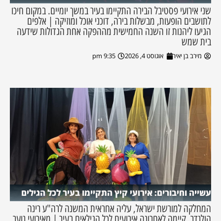
שני אירועי פסטיבל הבירה התקיימו בעיר במשך יומיים. במקום חיכו
לתושבים הופעות, מבשלות בירה, דוכני אוכל ומוזיקה | אלפים
הגיעו ליהנות זו השנה החמישית מההפקה אחת הגדולות שידעה
בית שמש
מירב בן יאיר
אוגוסט 4, 2026
9:35 pm
עשייה וחיבורים: אירועי קיץ התקיימו בעיר לכל הגילים
המחלקה למורשת ישראל, עליה אחראית המשנה לרה"ע רינה
הולנדר, קיימה לאחרונה אירועים לכל הגילאים בעיר | מאירועי נוער