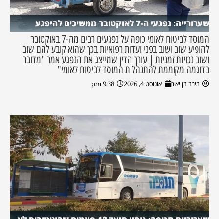
שערורייה: נפגעי ה-7 לאוקטובר ממשיכים להיפגע
המוסד לביטוח לאומי כופה על נפגעים רבים מה-7 באוקטובר
להופיע שוב ושוב בפני ועדות רפואיות בכך שהוא קובע להם שוב
ושוב נכויות זמניות | עורך הדין שמייצג את הנפגע אמר "מדובר
בדוגמה מקוממת להתנהלות המוסד לביטוח לאומי"
מירב בן יאיר
אוגוסט 4, 2026
9:38 pm