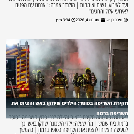
ועד לאירועי נשים ואימהות | הולנדר אמרה: "אנחנו עם הפנים
לאירועי אלול והחגים"
מירב בן יאיר
אוגוסט 4, 2026
9:34 pm
חקירת השריפה בסופר: הילדים שיחקו באש והציתו את
השריפה ברמה
לאחרונה פורסמה חקירת כבאות והצלה לגבי פרוץ השריפה בסופר
ברמת בית שמש | מה שעלה: ילדי השכונה שחקו באש וכך
למעשה הצליחו להצית את השריפה בסופר ברמה | בהמשך