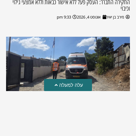
החקירה התברר: העסק פעל ללא אישור כבאות וללא אמצעי גילוי
וכיבוי
מירב בן יאיר
אוגוסט 4, 2026
9:33 pm
עלה למעלה
טרגדיה: נקבע מותו של הפעוט שטבע בבריכה
פעוט שטבע בבריכה במושב שדות מיכה, פונה לבית החולים הדסה
עין כרם כשהוא ללא דופק או נשימה | אחרי ניסיונות של החייאה
ממושכים, הרופאים נאלצו לקבוע את מותו | יהי זכרו ברוך
מירב בן יאיר
אוגוסט 4, 2026
9:33 pm