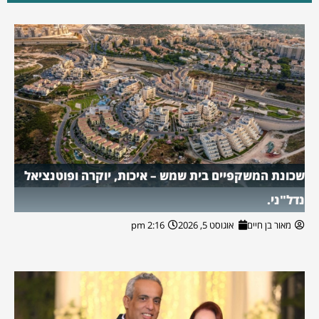
שכונת המשקפיים בית שמש – איכות, יוקרה ופוטנציאל
נדל"ני.
מאור בן חיים
אוגוסט 5, 2026
2:16 pm