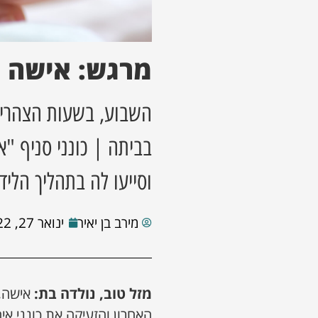
מרגש: אישה י
השבוע, בשעות הצהריי
בביתה | כונני סניף "
וסייעו לה בתהליך הליד
מירב בן יאיר
ינואר 27, 2022
מזל טוב, נולדה בת:
אישה,
האחרון והזעיקה את כונני א