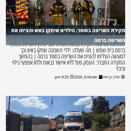
חקירת השריפה בסופר: הילדים שיחקו באש והציתו את
השריפה ברמה
לאחרונה פורסמה חקירת כבאות והצלה לגבי פרוץ השריפה בסופר
ברמת בית שמש | מה שעלה: ילדי השכונה שחקו באש וכך
למעשה הצליחו להצית את השריפה בסופר ברמה | בהמשך
החקירה התברר: העסק פעל ללא אישור כבאות וללא אמצעי גילוי
וכיבוי
מירב בן יאיר
אוגוסט 4, 2026
9:33 pm