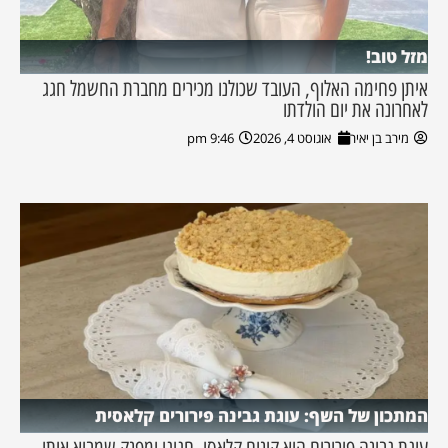
מזל טוב!
איתן פחימה האלוף, העובד שכולנו מכירים מחברת החשמל חגג
לאחרונה את יום הולדתו
מירב בן יאיר
אוגוסט 4, 2026
9:46 pm
המתכון של השף: עוגת גבינה פירורים קלאסית
עוגת גבינה פירורים היא קינוח קלאסי, חגיגי ומפנק שמביא איתו