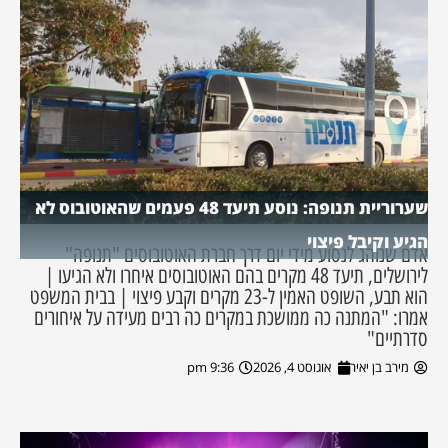
שערוריית תנופה: נוסע תיעד 48 פעמים שהאוטובוס לא
הגיע וקיבל פיצוי
אדם שנוהג לנסוע מידי יום דרך חברת האוטובוסים "תנופה"
לירושלים, תיעד 48 מקרים בהם האוטובוסים איחרו ולא הגיעו |
הוא תבע, השופט האמין ל-23 מקרים וקבע פיצוי | בבית המשפט
אמרו: "המתנה כה ממושכת במקרים כה רבים מעידה על איחורים
סדרתיים"
מירב בן יאיר
אוגוסט 4, 2026
9:36 pm