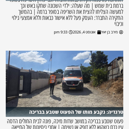
ברמת בית שמש | מה שעלה: ילדי השכונה שחקו באש וכך
למעשה הצליחו להצית את השריפה בסופר ברמה | בהמשך
החקירה התברר: העסק פעל ללא אישור כבאות וללא אמצעי גילוי
וכיבוי
מירב בן יאיר
אוגוסט 4, 2026
9:33 pm
טרגדיה: נקבע מותו של הפעוט שטבע בבריכה
פעוט שטבע בבריכה במושב שדות מיכה, פונה לבית החולים הדסה
עין כרם כשהוא ללא דופק או נשימה | אחרי ניסיונות של החייאה