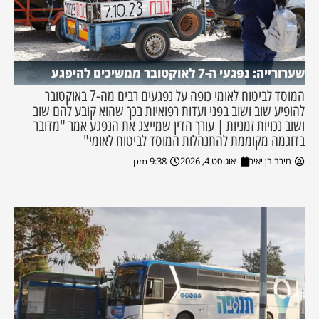
שערורייה: נפגעי ה-7 לאוקטובר ממשיכים להיפגע
המוסד לביטוח לאומי כופה על נפגעים רבים מה-7 באוקטובר
להופיע שוב ושוב בפני ועדות רפואיות בכך שהוא קובע להם שוב
ושוב נכויות זמניות | עורך הדין שמייצג את הנפגע אמר "מדובר
בדוגמה מקוממת להתנהלות המוסד לביטוח לאומי"
מירב בן יאיר
אוגוסט 4, 2026
9:38 pm