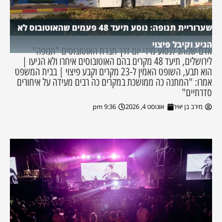
שערוריית תנופה: נוסע תיעד 48 פעמים שהאוטובוס לא
הגיע וקיבל פיצוי
אדם שנוהג לנסוע מידי יום דרך חברת האוטובוסים "תנופה"
לירושלים, תיעד 48 מקרים בהם האוטובוסים איחרו ולא הגיעו |
הוא תבע, השופט האמין ל-23 מקרים וקבע פיצוי | בבית המשפט
אמרו: "המתנה כה ממושכת במקרים כה רבים מעידה על איחורים
סדרתיים"
מירב בן יאיר
אוגוסט 4, 2026
9:36 pm