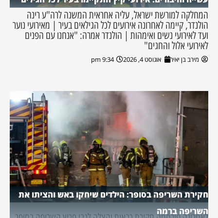
המחלקה למורשת ישראל, עליה אחראית המשנה לרה"ע רינה
הולנדר, קיימה לאחרונה אירועים לכל הגילאים בעיר | מאירועי נוער
ועד לאירועי נשים ואימהות | הולנדר אמרה: "אנחנו עם הפנים
לאירועי אלול והחגים"
מירב בן יאיר
אוגוסט 4, 2026
9:34 pm
חקירת השריפה בסופר: הילדים שיחקו באש והציתו את
השריפה ברמה
לאחרונה פורסמה חקירת כבאות והצלה לגבי פרוץ השריפה בסופר