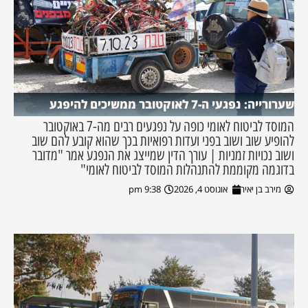
שערורייה: נפגעי ה-7 לאוקטובר ממשיכים להיפגע
המוסד לביטוח לאומי כופה על נפגעים רבים מה-7 באוקטובר
להופיע שוב ושוב בפני ועדות רפואיות בכך שהוא קובע להם שוב
ושוב נכויות זמניות | עורך הדין שמייצג את הנפגע אמר "מדובר
בדוגמה מקוממת להתנהלות המוסד לביטוח לאומי"
מירב בן יאיר
אוגוסט 4, 2026
9:38 pm