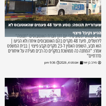
שערוריית תנופה: נוסע תיעד 48 פעמים שהאוטובוס לא
הגיע וקיבל פיצוי
אדם שנוהג לנסוע מידי יום דרך חברת האוטובוסים "תנופה"
לירושלים, תיעד 48 מקרים בהם האוטובוסים איחרו ולא הגיעו |
הוא תבע, השופט האמין ל-23 מקרים וקבע פיצוי | בבית המשפט
אמרו: "המתנה כה ממושכת במקרים כה רבים מעידה על איחורים
סדרתיים"
מירב בן יאיר
אוגוסט 4, 2026
9:36 pm