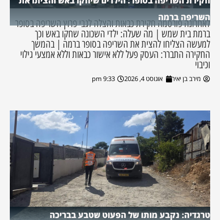
חקירת השריפה בסופר: הילדים שיחקו באש והציתו את
השריפה ברמה
לאחרונה פורסמה חקירת כבאות והצלה לגבי פרוץ השריפה בסופר
ברמת בית שמש | מה שעלה: ילדי השכונה שחקו באש וכך
למעשה הצליחו להצית את השריפה בסופר ברמה | בהמשך
החקירה התברר: העסק פעל ללא אישור כבאות וללא אמצעי גילוי
וכיבוי
מירב בן יאיר
אוגוסט 4, 2026
9:33 pm
טרגדיה: נקבע מותו של הפעוט שטבע בבריכה