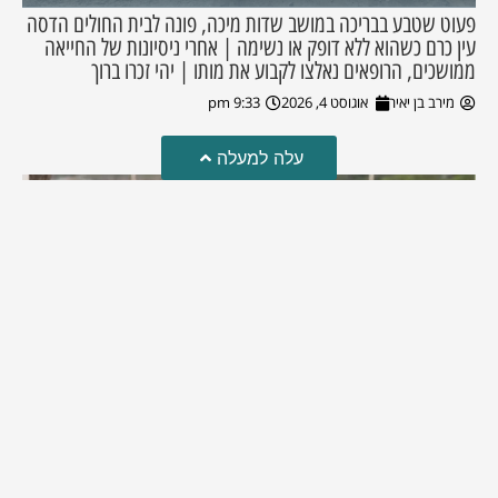
פעוט שטבע בבריכה במושב שדות מיכה, פונה לבית החולים הדסה
עין כרם כשהוא ללא דופק או נשימה | אחרי ניסיונות של החייאה
ממושכים, הרופאים נאלצו לקבוע את מותו | יהי זכרו ברוך
מירב בן יאיר
אוגוסט 4, 2026
9:33 pm
עלה למעלה
מזל טוב!
סמדר כהן האלופה שבתמונה, חגגה את יום הולדתה לאחרונה
מירב בן יאיר
יולי 30, 2026
6:15 pm