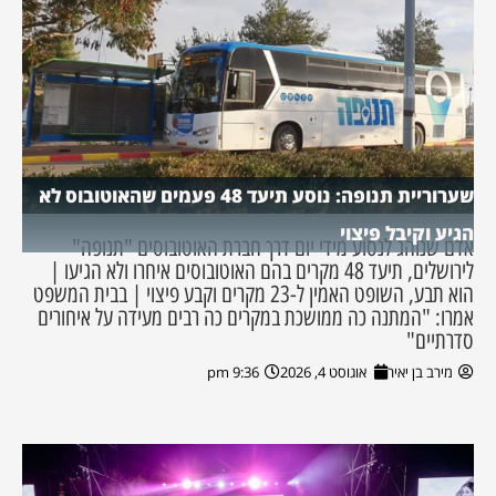
שערוריית תנופה: נוסע תיעד 48 פעמים שהאוטובוס לא
הגיע וקיבל פיצוי
אדם שנוהג לנסוע מידי יום דרך חברת האוטובוסים "תנופה"
לירושלים, תיעד 48 מקרים בהם האוטובוסים איחרו ולא הגיעו |
הוא תבע, השופט האמין ל-23 מקרים וקבע פיצוי | בבית המשפט
אמרו: "המתנה כה ממושכת במקרים כה רבים מעידה על איחורים
סדרתיים"
מירב בן יאיר
אוגוסט 4, 2026
9:36 pm