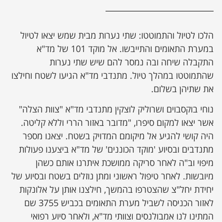
הלכו לטיול והתמוטטו: שתי נערות מבית שמש יצאו לטיול
במערת התאומים והתייבשו. אל מוקד 101 של מד"א
התקבלה שיחה ובה נמסר להם שיש שתי נערות
שהתמוטטו במהלך טיול. מתנדבי מד"א הגיעו לשטח וחילצו
את שתיהן בשלום.
נוחי בוקסבוים ושרוליק לוצקין מתנדבי מד"א "צוות הצלה"
אשר יצאו למקום סיפרו, "מדובר באזור הררי וללא קליטה.
היה קושי להגיע אל מיקומם המדויק בשטח. יצאנו מספר
מתנדבים ובסיוע 'מוקד הכוננים' של מד"א ביצענו פעולות
מיפוי וב"ה לאחר סריקה ממושכת איתרנו אותם כשהן
מיובשות. לאחר טיפול ראשוני ומתן נוזלים בשטח ובסיוע של
יחידת יחל"צ שהצטרפו בהמשך, חילצנו אותן על אלונקות
לאזור הכניסה לשביל מערת התאומים בכביש 3755 שם
המתינו לנו אמבולנסים וצוותי מד"א, ולאחר סיוע רפואי