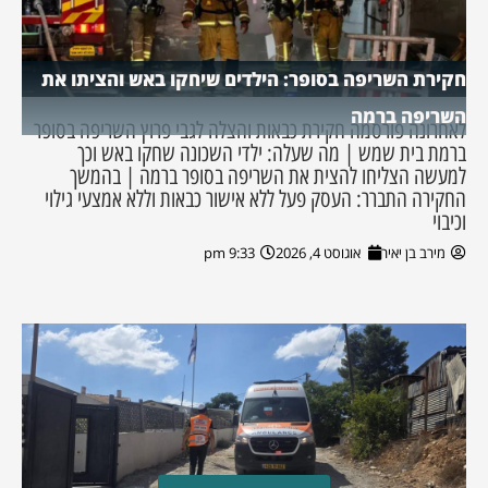
חקירת השריפה בסופר: הילדים שיחקו באש והציתו את
השריפה ברמה
לאחרונה פורסמה חקירת כבאות והצלה לגבי פרוץ השריפה בסופר
ברמת בית שמש | מה שעלה: ילדי השכונה שחקו באש וכך
למעשה הצליחו להצית את השריפה בסופר ברמה | בהמשך
החקירה התברר: העסק פעל ללא אישור כבאות וללא אמצעי גילוי
וכיבוי
מירב בן יאיר
אוגוסט 4, 2026
9:33 pm