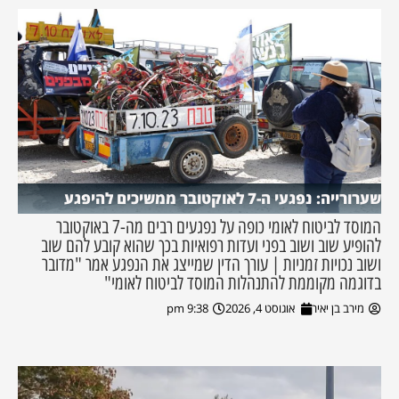
שערורייה: נפגעי ה-7 לאוקטובר ממשיכים להיפגע
המוסד לביטוח לאומי כופה על נפגעים רבים מה-7 באוקטובר
להופיע שוב ושוב בפני ועדות רפואיות בכך שהוא קובע להם שוב
ושוב נכויות זמניות | עורך הדין שמייצג את הנפגע אמר "מדובר
בדוגמה מקוממת להתנהלות המוסד לביטוח לאומי"
מירב בן יאיר
אוגוסט 4, 2026
9:38 pm