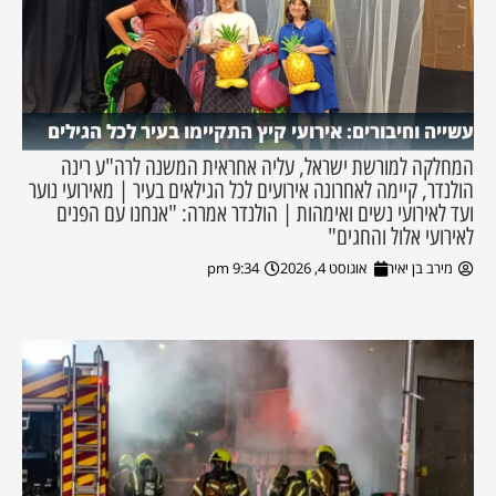
עשייה וחיבורים: אירועי קיץ התקיימו בעיר לכל הגילים
המחלקה למורשת ישראל, עליה אחראית המשנה לרה"ע רינה
הולנדר, קיימה לאחרונה אירועים לכל הגילאים בעיר | מאירועי נוער
ועד לאירועי נשים ואימהות | הולנדר אמרה: "אנחנו עם הפנים
לאירועי אלול והחגים"
מירב בן יאיר
אוגוסט 4, 2026
9:34 pm