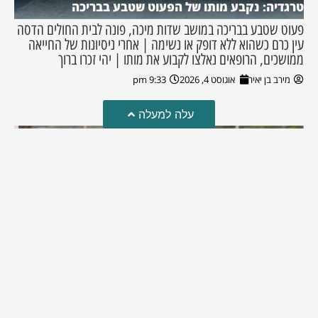
טרגדיה: נקבע מותו של הפעוט שטבע בבריכה
פעוט שטבע בבריכה במושב שדות מיכה, פונה לבית החולים הדסה
עין כרם כשהוא ללא דופק או נשימה | אחרי ניסיונות של החייאה
ממושכים, הרופאים נאלצו לקבוע את מותו | יהי זכרו ברוך
מירב בן יאיר
אוגוסט 4, 2026
9:33 pm
עלה למעלה
מזל טוב!
סמדר כהן האלופה שבתמונה, חגגה את יום הולדתה לאחרונה