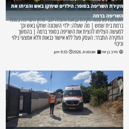
חקירת השריפה בסופר: הילדים שיחקו באש והציתו את
השריפה ברמה
לאחרונה פורסמה חקירת כבאות והצלה לגבי פרוץ השריפה בסופר
ברמת בית שמש | מה שעלה: ילדי השכונה שחקו באש וכך
למעשה הצליחו להצית את השריפה בסופר ברמה | בהמשך
החקירה התברר: העסק פעל ללא אישור כבאות וללא אמצעי גילוי
וכיבוי
מירב בן יאיר
אוגוסט 4, 2026
9:33 pm