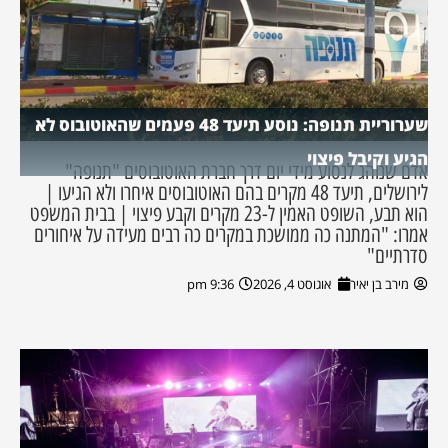
שערוריית תנופה: נוסע תיעד 48 פעמים שהאוטובוס לא
הגיע וקיבל פיצוי
אדם שנוהג לנסוע מידי יום דרך חברת האוטובוסים "תנופה"
לירושלים, תיעד 48 מקרים בהם האוטובוסים איחרו ולא הגיעו |
הוא תבע, השופט האמין ל-23 מקרים וקבע פיצוי | בבית המשפט
אמרו: "המתנה כה ממושכת במקרים כה רבים מעידה על איחורים
סדרתיים"
מירב בן יאיר
אוגוסט 4, 2026
9:36 pm