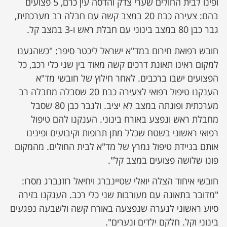
ופינו לבית החולים שערי צדק והדסה עין כרם, 5 פצועים
בהם: צעירה כבת 20 במצב קשה עם חבלה רב מערכתית,
גבר כבן 80 במצב בינוני עם חבלת ראש ו-3 במצב קל.
חובש רפואת חירום במד"א ישראל ליכטר סיפר: "כשהגענו
למקום ראינו תאונת דרכים קשה מאוד בין שני כלי רכב, כל
הפצועים ישבו ברכבים. לאחר חילוץ של חובשי מד"א
הענקנו טיפול רפואי לצעירה כבת 20 שסבלה מחבלה רב
מערכתית ופונתה במצב לא יציב. ולגבר כבן 80 שסבל
מחבלת ראש ונפצע באורח בינוני. הענקנו להם טיפול
רפואי ראשוני בשטח שכלל מתן תרופות וקיבועים ופינינו
אותם בניידת טיפול נמרץ של מד"א לבית החולים. מהמקום
פונו שלושה פצועים במצב קל".
חובשי איחוד הצלה יואלי שטיינברג ויחיאל רוזנברג מסרו:
"מדובר בתאונה עם מעורבות שני כלי רכב. הענקנו בזירה
סיוע ראשוני לנערה שנפצעה באורח קשה ולשבעה נפגעים
בינוני וקל. חלקם ילדים ונערים".