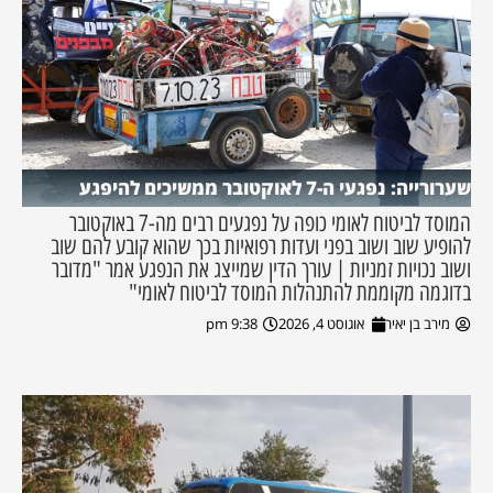
שערורייה: נפגעי ה-7 לאוקטובר ממשיכים להיפגע
המוסד לביטוח לאומי כופה על נפגעים רבים מה-7 באוקטובר
להופיע שוב ושוב בפני ועדות רפואיות בכך שהוא קובע להם שוב
ושוב נכויות זמניות | עורך הדין שמייצג את הנפגע אמר "מדובר
בדוגמה מקוממת להתנהלות המוסד לביטוח לאומי"
מירב בן יאיר
אוגוסט 4, 2026
9:38 pm