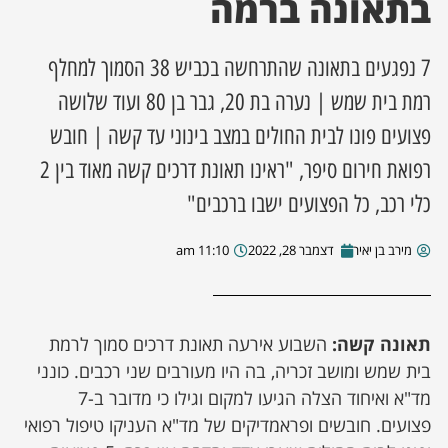
בתאונה ברמה
ן מסע מלחמה
7 נפגעים בתאונה שהתרחשה בכביש 38 הסמוך למחלף
ת השבוע
רמת בית שמש | נערה בת 20, גבר בן 80 ועוד שלושה
פצועים פונו לבית החולים במצב בינוני עד קשה | חובש
ונים
רפואת חירום סיפר, "ראינו תאונת דרכים קשה מאוד בין 2
כלי רכב, כל הפצועים ישבו ברכבים"
לות מקומית
מירב בן יאיר
דצמבר 28, 2022
11:10 am
דקס עסקים
תאונה קשה:
השבוע אירעה תאונת דרכים סמוך לרמת
בית שמש ומושב זכריה, בה היו מעורבים שני רכבים. כונני
מד"א ואיחוד הצלה הגיעו למקום וגילו כי מדובר ב-7
פצועים. חובשים ופראמדיקים של מד"א העניקו טיפול רפואי