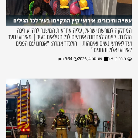
עשייה וחיבורים: אירועי קיץ התקיימו בעיר לכל הגילים
המחלקה למורשת ישראל, עליה אחראית המשנה לרה"ע רינה
הולנדר, קיימה לאחרונה אירועים לכל הגילאים בעיר | מאירועי נוער
ועד לאירועי נשים ואימהות | הולנדר אמרה: "אנחנו עם הפנים
לאירועי אלול והחגים"
מירב בן יאיר
אוגוסט 4, 2026
9:34 pm