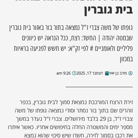
בית גוברין
ן מסע מלחמה
גופתו של משה צברי ז"ל נמצאה בתור בור באזור בית גוברין
ת השבוע
שבמטה יהודה | החשד: רצח, ככל הנראה יש כיוונים
ונים
פליליים ולאומניים # לפי זק"א: יש חשש לפגיעה בראיות
במכוון
לות מקומית
מירב בן יאיר
דצמבר 17, 2025
9:26 am
דקס עסקים
זירת הרצח המורכבת נמצאת סמוך לבית גוברין, בכפר
זוהרים שם בתוך בור נסתר וסודי נמצאה גופתו של משה
צברי ז"ל, בן 29 בלבד מירושלים. צברי ז"ל נעדר במשך
מספר ימים והמשטרה החלה בחיפושים אחריו. כאשר איתרו
את רכבו בסמוך לזירה, חשדו שיש סיכוי שהוא נמצא