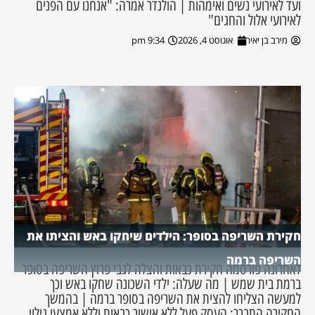
ועד לאירועי נשים ואימהות | הולנדר אמרה: "אנחנו עם הפנים
לאירועי אלול והחגים"
מירב בן יאיר
אוגוסט 4, 2026
9:34 pm
חקירת השריפה בסופר: הילדים שיחקו באש והציתו את
השריפה ברמה
לאחרונה פורסמה חקירת כבאות והצלה לגבי פרוץ השריפה בסופר
ברמת בית שמש | מה שעלה: ילדי השכונה שחקו באש וכך
למעשה הצליחו להצית את השריפה בסופר ברמה | בהמשך
החקירה התברר: העסק פעל ללא אישור כבאות וללא אמצעי גילוי