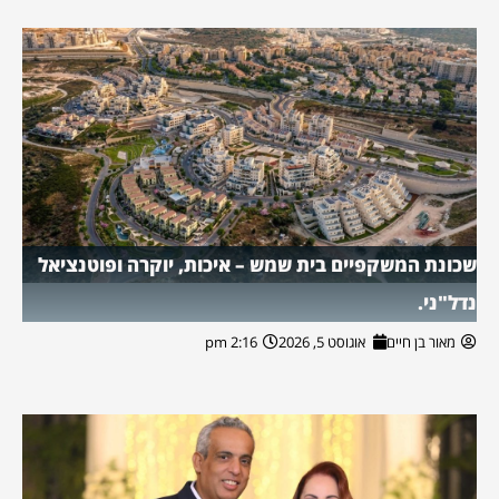
שכונת המשקפיים בית שמש – איכות, יוקרה ופוטנציאל
נדל"ני.
מאור בן חיים
אוגוסט 5, 2026
2:16 pm