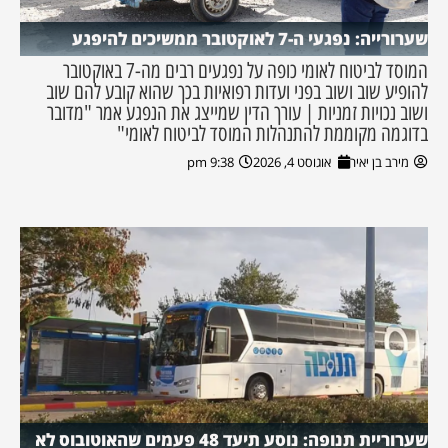
שערורייה: נפגעי ה-7 לאוקטובר ממשיכים להיפגע
המוסד לביטוח לאומי כופה על נפגעים רבים מה-7 באוקטובר
להופיע שוב ושוב בפני ועדות רפואיות בכך שהוא קובע להם שוב
ושוב נכויות זמניות | עורך הדין שמייצג את הנפגע אמר "מדובר
בדוגמה מקוממת להתנהלות המוסד לביטוח לאומי"
מירב בן יאיר
אוגוסט 4, 2026
9:38 pm
שערוריית תנופה: נוסע תיעד 48 פעמים שהאוטובוס לא