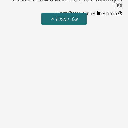
וכיבוי
מירב בן יאיר
אוגוסט 4, 2026
9:33 pm
עלה למעלה
טרגדיה: נקבע מותו של הפעוט שטבע בבריכה
פעוט שטבע בבריכה במושב שדות מיכה, פונה לבית החולים הדסה
עין כרם כשהוא ללא דופק או נשימה | אחרי ניסיונות של החייאה
ממושכים, הרופאים נאלצו לקבוע את מותו | יהי זכרו ברוך
מירב בן יאיר
אוגוסט 4, 2026
9:33 pm