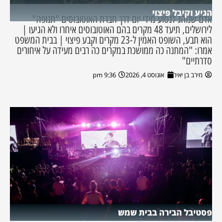
הגיע וקיבל פיצוי
אדם שנוהג לנסוע מידי יום דרך חברת האוטובוסים "תנופה"
לירושלים, תיעד 48 מקרים בהם האוטובוסים איחרו ולא הגיעו |
הוא תבע, השופט האמין ל-23 מקרים וקבע פיצוי | בבית המשפט
אמרו: "המתנה כה ממושכת במקרים כה רבים מעידה על איחורים
סדרתיים"
מירב בן יאיר
אוגוסט 4, 2026
9:36 pm
פסטיבל הבירה בבית שמש