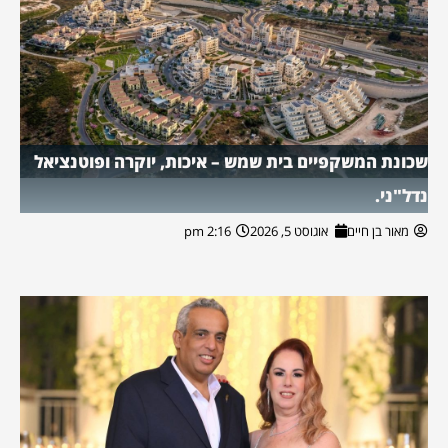
שכונת המשקפיים בית שמש – איכות, יוקרה ופוטנציאל
נדל"ני.
מאור בן חיים
אוגוסט 5, 2026
2:16 pm