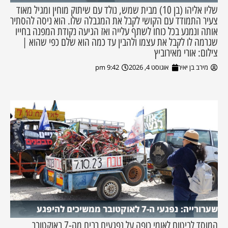
שליו אליהו (בן 10) מבית שמש, נולד עם שיתוק מוחין ומגיל מאוד
צעיר התמודד עם הקושי לקבל את המגבלה שלו. הוא ניסה להסתיר
אותה ונמנע בכל כוחו לשתף עלייה ואז הגיעה נקודת המפנה בחייו
שגרמה לו לקבל את עצמו ולהבין עד כמה הוא שלם כפי שהוא |
צילום: אורי מאירוביץ
מירב בן יאיר
אוגוסט 4, 2026
9:42 pm
שערורייה: נפגעי ה-7 לאוקטובר ממשיכים להיפגע
המוסד לביטוח לאומי כופה על נפגעים רבים מה-7 באוקטובר