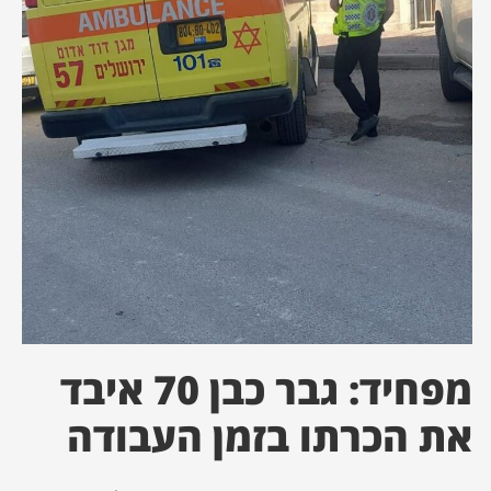
ן מסע מלחמה
ת השבוע
ונים
לות מקומית
דקס עסקים
מפחיד: גבר כבן 70 איבד
את הכרתו בזמן העבודה