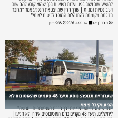
להופיע שוב ושוב בפני ועדות רפואיות בכך שהוא קובע להם שוב
ושוב נכויות זמניות | עורך הדין שמייצג את הנפגע אמר "מדובר
בדוגמה מקוממת להתנהלות המוסד לביטוח לאומי"
מירב בן יאיר
אוגוסט 4, 2026
9:38 pm
שערוריית תנופה: נוסע תיעד 48 פעמים שהאוטובוס לא
הגיע וקיבל פיצוי
אדם שנוהג לנסוע מידי יום דרך חברת האוטובוסים "תנופה"
לירושלים, תיעד 48 מקרים בהם האוטובוסים איחרו ולא הגיעו |