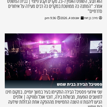
הוא תבע, השופט האמין ל-23 מקרים וקבע פיצוי | בבית המשפט
אמרו: "המתנה כה ממושכת במקרים כה רבים מעידה על איחורים
סדרתיים"
מירב בן יאיר
אוגוסט 4, 2026
9:36 pm
פסטיבל הבירה בבית שמש
שני אירועי פסטיבל הבירה התקיימו בעיר במשך יומיים. במקום חיכו
לתושבים הופעות, מבשלות בירה, דוכני אוכל ומוזיקה | אלפים
הגיעו ליהנות זו השנה החמישית מההפקה אחת הגדולות שידעה
בית שמש