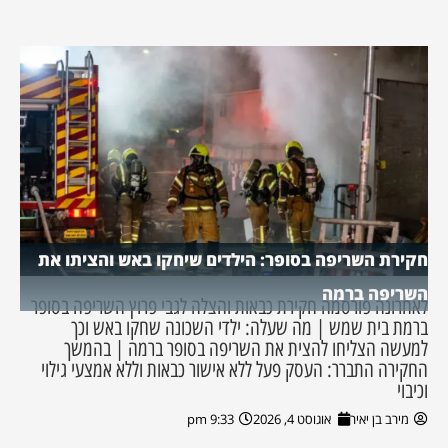
חקירת השריפה בסופר: הילדים שיחקו באש והציתו את
השריפה ברמה
לאחרונה פורסמה חקירת כבאות והצלה לגבי פרוץ השריפה בסופר
ברמת בית שמש | מה שעלה: ילדי השכונה שחקו באש וכך
למעשה הצליחו להצית את השריפה בסופר ברמה | בהמשך
החקירה התברר: העסק פעל ללא אישור כבאות וללא אמצעי גילוי
וכיבוי
מירב בן יאיר
אוגוסט 4, 2026
9:33 pm