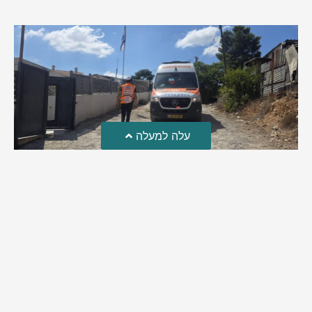
עלה למעלה
טרגדיה: נקבע מותו של הפעוט שטבע בבריכה
פעוט שטבע בבריכה במושב שדות מיכה, פונה לבית החולים הדסה
עין כרם כשהוא ללא דופק או נשימה | אחרי ניסיונות של החייאה
ממושכים, הרופאים נאלצו לקבוע את מותו | יהי זכרו ברוך
מירב בן יאיר
אוגוסט 4, 2026
9:33 pm