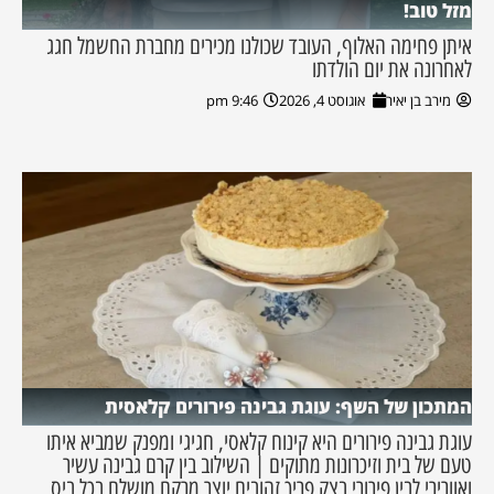
מזל טוב!
איתן פחימה האלוף, העובד שכולנו מכירים מחברת החשמל חגג
לאחרונה את יום הולדתו
מירב בן יאיר
אוגוסט 4, 2026
9:46 pm
המתכון של השף: עוגת גבינה פירורים קלאסית
עוגת גבינה פירורים היא קינוח קלאסי, חגיגי ומפנק שמביא איתו
טעם של בית וזיכרונות מתוקים | השילוב בין קרם גבינה עשיר
ואוורירי לבין פירורי בצק פריך זהובים יוצר מרקם מושלם בכל ביס