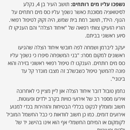
נשפכו עליו מים רותחים:
תושב העיר בן 4, נקלע
לסיטואציה מסוכנת כאשר נשפך עליו כוס מים רותחים על
הגוף. הילד, תושב רמת בית שמש, היה זקוק לטיפול רפואי.
הוריו הזעיקו צוותי רפואה של "איחוד הצלה" והם העניקו לו
סיוע ראשוני בביתם.
יעקב ליברמן ושמחה לפה חובשי איחוד הצלה שהגיעו
ראשונים למקום מסרו: "בני המשפחה סיפרו כי נשפך עליו
כוס מים רותחים. הענקנו לו טיפול רפואי ראשוני בזירה והוא
פונה להמשך טיפול כשבשלב זה מצבו מוגדר קל עד
בינוני".
נחמן טובול דובר איחוד הצלה און ליין מציין כי לאחרונה
אירעו מספר רב של אירועי כוויות בקרב ילדים ופעוטות.
חשוב ומומלץ לנקוט בכללי הבטיחות והזהירות בכדי למנוע
אירועים דומים. כמו כן חשוב לוודאות כי כבל החשמל המוביל
לקומקום או המיחם החשמלי אף הוא אינו בהישג יד של
ילדים ופעוטות.