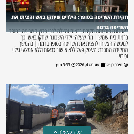
חקירת השריפה בסופר: הילדים שיחקו באש והציתו את
השריפה ברמה
לאחרונה פורסמה חקירת כבאות והצלה לגבי פרוץ השריפה בסופר
ברמת בית שמש | מה שעלה: ילדי השכונה שחקו באש וכך
למעשה הצליחו להצית את השריפה בסופר ברמה | בהמשך
החקירה התברר: העסק פעל ללא אישור כבאות וללא אמצעי גילוי
וכיבוי
מירב בן יאיר
אוגוסט 4, 2026
9:33 pm
עלה למעלה