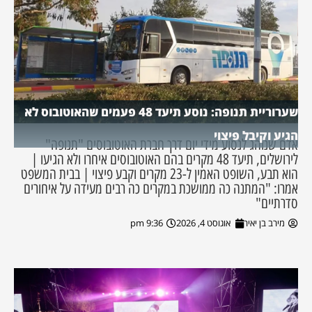
שערוריית תנופה: נוסע תיעד 48 פעמים שהאוטובוס לא
הגיע וקיבל פיצוי
אדם שנוהג לנסוע מידי יום דרך חברת האוטובוסים "תנופה"
לירושלים, תיעד 48 מקרים בהם האוטובוסים איחרו ולא הגיעו |
הוא תבע, השופט האמין ל-23 מקרים וקבע פיצוי | בבית המשפט
אמרו: "המתנה כה ממושכת במקרים כה רבים מעידה על איחורים
סדרתיים"
מירב בן יאיר
אוגוסט 4, 2026
9:36 pm