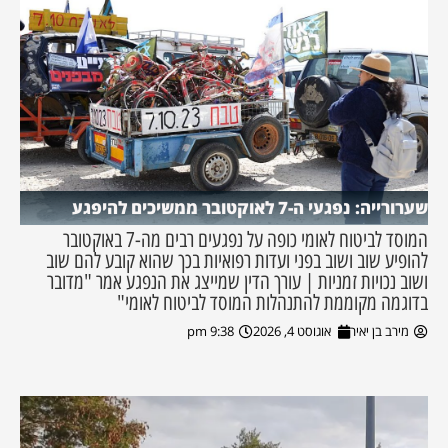
שערורייה: נפגעי ה-7 לאוקטובר ממשיכים להיפגע
המוסד לביטוח לאומי כופה על נפגעים רבים מה-7 באוקטובר
להופיע שוב ושוב בפני ועדות רפואיות בכך שהוא קובע להם שוב
ושוב נכויות זמניות | עורך הדין שמייצג את הנפגע אמר "מדובר
בדוגמה מקוממת להתנהלות המוסד לביטוח לאומי"
מירב בן יאיר
אוגוסט 4, 2026
9:38 pm