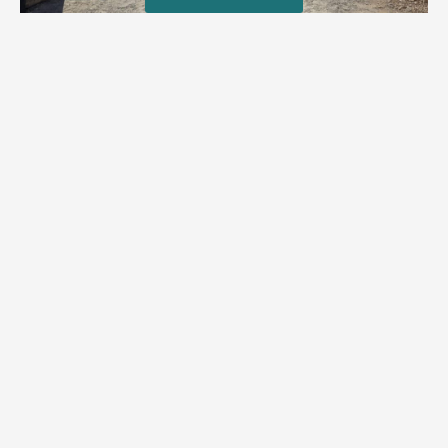
טרגדיה: נקבע מותו של הפעוט שטבע בבריכה
פעוט שטבע בבריכה במושב שדות מיכה, פונה לבית החולים הדסה
עין כרם כשהוא ללא דופק או נשימה | אחרי ניסיונות של החייאה
ממושכים, הרופאים נאלצו לקבוע את מותו | יהי זכרו ברוך
מירב בן יאיר
אוגוסט 4, 2026
9:33 pm
מזל טוב!