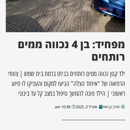
ן מסע מלחמה
ת השבוע
מפחיד: בן 4 נכווה ממים
ונים
רותחים
לות מקומית
ילד קטן נכווה ממים רותחים בביתו ברמת בית שמש | צוותי
דקס עסקים
הרפואה של "איחוד הצלה" הגיעו למקום והעניקו לו סיוע
ראשוני | הילד פונה להמשך טיפול במצב קל עד בינוני
מירב בן יאיר
אפריל 3, 2025
10:38 am