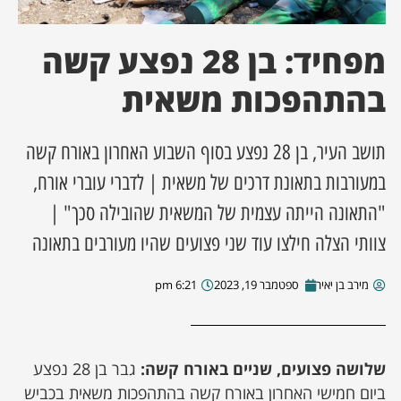
ן מסע מלחמה
מפחיד: בן 28 נפצע קשה
בהתהפכות משאית
ת השבוע
ונים
תושב העיר, בן 28 נפצע בסוף השבוע האחרון באורח קשה
במעורבות בתאונת דרכים של משאית | לדברי עוברי אורח,
לות מקומית
"התאונה הייתה עצמית של המשאית שהובילה סכך" |
דקס עסקים
צוותי הצלה חילצו עוד שני פצועים שהיו מעורבים בתאונה
מירב בן יאיר
ספטמבר 19, 2023
6:21 pm
שלושה פצועים, שניים באורח קשה:
גבר בן 28 נפצע
ביום חמישי האחרון באורח קשה בהתהפכות משאית בכביש