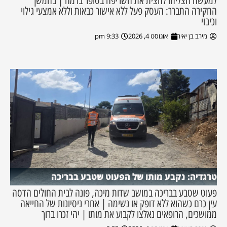
למעשה הצליחו להצית את השריפה בסופר ברמה | בהמשך
החקירה התברר: העסק פעל ללא אישור כבאות וללא אמצעי גילוי
וכיבוי
מירב בן יאיר
אוגוסט 4, 2026
9:33 pm
טרגדיה: נקבע מותו של הפעוט שטבע בבריכה
פעוט שטבע בבריכה במושב שדות מיכה, פונה לבית החולים הדסה
עין כרם כשהוא ללא דופק או נשימה | אחרי ניסיונות של החייאה
ממושכים, הרופאים נאלצו לקבוע את מותו | יהי זכרו ברוך