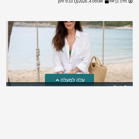
מירב בן יאיר
אוגוסט 4, 2026
9:33 pm
עלה למעלה
מזל טוב!
סמדר כהן האלופה שבתמונה, חגגה את יום הולדתה לאחרונה
מירב בן יאיר
יולי 30, 2026
6:15 pm