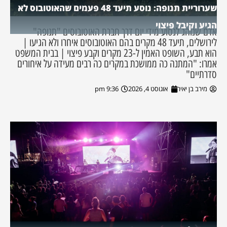
שערוריית תנופה: נוסע תיעד 48 פעמים שהאוטובוס לא
הגיע וקיבל פיצוי
אדם שנוהג לנסוע מידי יום דרך חברת האוטובוסים "תנופה"
לירושלים, תיעד 48 מקרים בהם האוטובוסים איחרו ולא הגיעו |
הוא תבע, השופט האמין ל-23 מקרים וקבע פיצוי | בבית המשפט
אמרו: "המתנה כה ממושכת במקרים כה רבים מעידה על איחורים
סדרתיים"
מירב בן יאיר
אוגוסט 4, 2026
9:36 pm