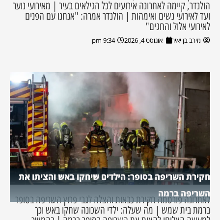
הולנדר, קיימה לאחרונה אירועים לכל הגילאים בעיר | מאירועי נוער
ועד לאירועי נשים ואימהות | הולנדר אמרה: "אנחנו עם הפנים
לאירועי אלול והחגים"
מירב בן יאיר
אוגוסט 4, 2026
9:34 pm
חקירת השריפה בסופר: הילדים שיחקו באש והציתו את
השריפה ברמה
לאחרונה פורסמה חקירת כבאות והצלה לגבי פרוץ השריפה בסופר
ברמת בית שמש | מה שעלה: ילדי השכונה שחקו באש וכך