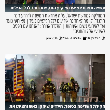
עשייה וחיבורים: אירועי קיץ התקיימו בעיר לכל הגילים
המחלקה למורשת ישראל, עליה אחראית המשנה לרה"ע רינה
הולנדר, קיימה לאחרונה אירועים לכל הגילאים בעיר | מאירועי נוער
ועד לאירועי נשים ואימהות | הולנדר אמרה: "אנחנו עם הפנים
לאירועי אלול והחגים"
מירב בן יאיר
אוגוסט 4, 2026
9:34 pm
חקירת השריפה בסופר: הילדים שיחקו באש והציתו את