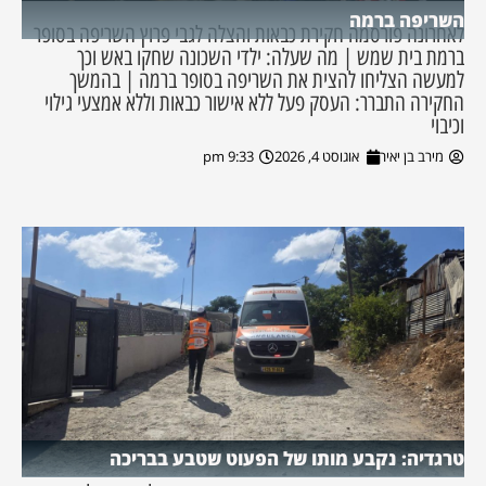
השריפה ברמה
לאחרונה פורסמה חקירת כבאות והצלה לגבי פרוץ השריפה בסופר
ברמת בית שמש | מה שעלה: ילדי השכונה שחקו באש וכך
למעשה הצליחו להצית את השריפה בסופר ברמה | בהמשך
החקירה התברר: העסק פעל ללא אישור כבאות וללא אמצעי גילוי
וכיבוי
מירב בן יאיר
אוגוסט 4, 2026
9:33 pm
טרגדיה: נקבע מותו של הפעוט שטבע בבריכה