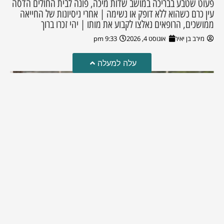
פעוט שטבע בבריכה במושב שדות מיכה, פונה לבית החולים הדסה
עין כרם כשהוא ללא דופק או נשימה | אחרי ניסיונות של החייאה
ממושכים, הרופאים נאלצו לקבוע את מותו | יהי זכרו ברוך
מירב בן יאיר
אוגוסט 4, 2026
9:33 pm
עלה למעלה
מזל טוב!
סמדר כהן האלופה שבתמונה, חגגה את יום הולדתה לאחרונה
מירב בן יאיר
יולי 30, 2026
6:15 pm