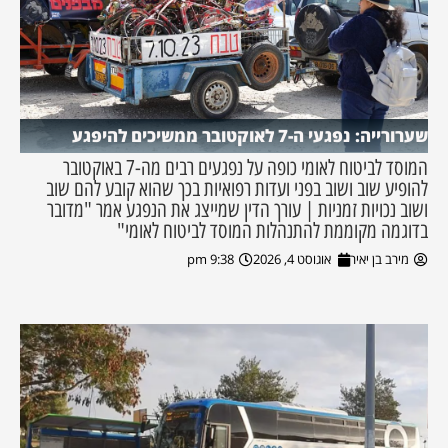
שערורייה: נפגעי ה-7 לאוקטובר ממשיכים להיפגע
המוסד לביטוח לאומי כופה על נפגעים רבים מה-7 באוקטובר
להופיע שוב ושוב בפני ועדות רפואיות בכך שהוא קובע להם שוב
ושוב נכויות זמניות | עורך הדין שמייצג את הנפגע אמר "מדובר
בדוגמה מקוממת להתנהלות המוסד לביטוח לאומי"
מירב בן יאיר
אוגוסט 4, 2026
9:38 pm