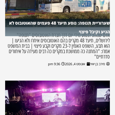
שערוריית תנופה: נוסע תיעד 48 פעמים שהאוטובוס לא
הגיע וקיבל פיצוי
אדם שנוהג לנסוע מידי יום דרך חברת האוטובוסים "תנופה"
לירושלים, תיעד 48 מקרים בהם האוטובוסים איחרו ולא הגיעו |
הוא תבע, השופט האמין ל-23 מקרים וקבע פיצוי | בבית המשפט
אמרו: "המתנה כה ממושכת במקרים כה רבים מעידה על איחורים
סדרתיים"
מירב בן יאיר
אוגוסט 4, 2026
9:36 pm