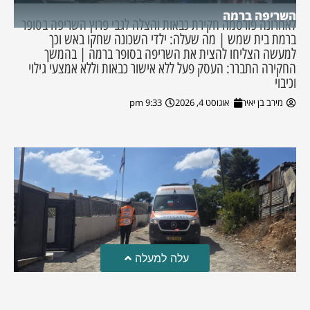
השריפה ברמה
לאחרונה פורסמה חקירת כבאות והצלה לגבי פרוץ השריפה בסופר
ברמת בית שמש | מה שעלה: ילדי השכונה שחקו באש וכך
למעשה הצליחו להצית את השריפה בסופר ברמה | בהמשך
החקירה התברר: העסק פעל ללא אישור כבאות וללא אמצעי גילוי
וכיבוי
מירב בן יאיר
אוגוסט 4, 2026
9:33 pm
עלה למעלה
טרגדיה: נקבע מותו של הפעוט שטבע בבריכה