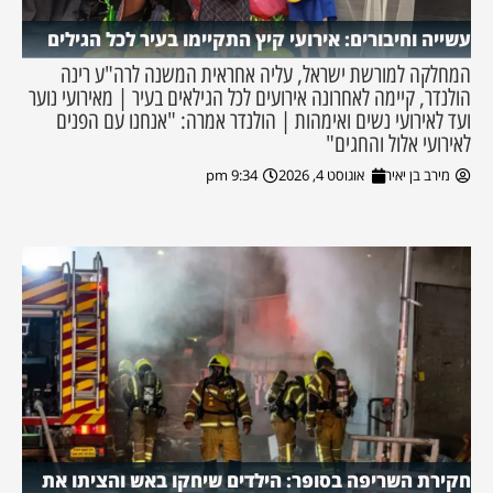
עשייה וחיבורים: אירועי קיץ התקיימו בעיר לכל הגילים
המחלקה למורשת ישראל, עליה אחראית המשנה לרה"ע רינה
הולנדר, קיימה לאחרונה אירועים לכל הגילאים בעיר | מאירועי נוער
ועד לאירועי נשים ואימהות | הולנדר אמרה: "אנחנו עם הפנים
לאירועי אלול והחגים"
מירב בן יאיר
אוגוסט 4, 2026
9:34 pm
חקירת השריפה בסופר: הילדים שיחקו באש והציתו את