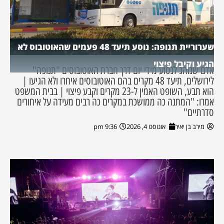
שערוריית תנופה: נוסע תיעד 48 פעמים שהאוטובוס לא
הגיע וקיבל פיצוי
אדם שנוהג לנסוע מידי יום דרך חברת האוטובוסים "תנופה"
לירושלים, תיעד 48 מקרים בהם האוטובוסים איחרו ולא הגיעו |
הוא תבע, השופט האמין ל-23 מקרים וקבע פיצוי | בבית המשפט
אמרו: "המתנה כה ממושכת במקרים כה רבים מעידה על איחורים
סדרתיים"
מירב בן יאיר
אוגוסט 4, 2026
9:36 pm