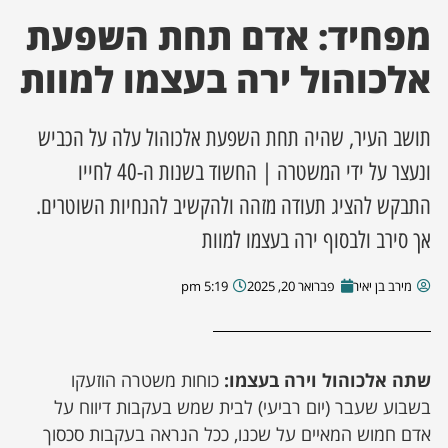
מפחיד: אדם תחת השפעת
ן מסע מלחמה
אלכוהול ירה בעצמו למוות
ת השבוע
תושב העיר, שהיה תחת השפעת אלכוהול עלה על הכביש
ונים
ונעצר על ידי המשטרה | החשוד בשנות ה-40 לחייו
התבקש להציג תעודה מזהה ולהקשיב להנחיות השוטרים.
לות מקומית
אך סירב ולבסוף ירה בעצמו למוות
דקס עסקים
מירב בן יאיר
פברואר 20, 2025
5:19 pm
שתה אלכוהול וירה בעצמו:
כוחות משטרה הוזעקו
בשבוע שעבר (יום רביעי) לבית שמש בעקבות דיווח על
אדם חמוש המאיים על שכנו, ככל הנראה בעקבות סכסוך