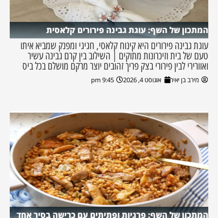
המתכון של השף: עוגת גבינה פירורים קלאסית
עוגת גבינה פירורים היא קינוח קלאסי, חגיגי ומפנק שמביא איתו
טעם של בית וזיכרונות מתוקים | השילוב בין קרם גבינה עשיר
ואוורירי לבין פירורי בצק פריך זהובים יוצר מרקם מושלם בכל ביס
מירב בן יאיר
אוגוסט 4, 2026
9:45 pm
המתכון של השף: פרגיות ופתיתים עם כרישה בסיר אחד