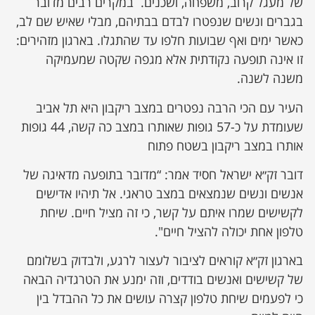
של מעגל קרוב, משפחה, ושכנים. במקרים רבים מדובר
בגברים ונשים שנפטרו לבדם בבתיהם, מבלי שאיש שם לב,
כאשר ימים ואף שבועות חלפו עד שהתגלו. בארגון מזהירים:
זו אינה תופעה נקודתית אלא מגפה שקטה שמעמיקה
משנה לשנה.
העיר עם הכי הרבה נפטרים במצב ריקבון היא תל אביב
שעומדת על כ-57 גופות שאותרו במצב כה קשה, 44 גופות
אותרו במצב ריקבון בשטח פתוח
דובר זק״א ישראל חסיד אמר: “מדובר בתופעה מדאיגה של
אנשים ונשים שנמצאים במצב טראגי. אל תיהיו אדישים
לקשישים שמרו איתם על קשר, כי זה מציל חיים. שיחת
טלפון אחת יכולה להציל חיים".
בארגון זק״א קוראים לציבור לעצור לרגע, ולבדוק בשלומם
של קשישים ואנשים בודדים, וזה ימנע את הטרגדיה הבאה
כי לפעמים שיחת טלפון קצרה עושים את כל ההבדל בין