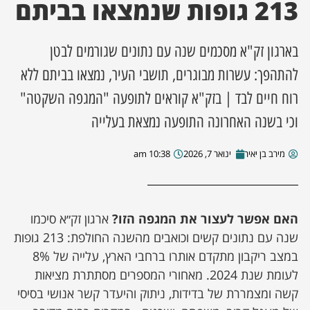
213 גופות שנמצאו בביתם
ן מסע מלחמה
בארגון זק"א מסכמים שנה עם נתונים שגורמים לבטן
ת השבוע
להתהפך: עשרות מבוגרים, תושבי העיר, נמצאו בביתם ללא
רוח חיים לבד | בזק"א קוראים לתופעה "המגפה השקטה"
ונים
וכי בשנה האחרונה התופעה נמצאת בעלייה
לות מקומית
מירב בן יאיר
ינואר 7, 2026
10:38 am
דקס עסקים
האם אפשר לעצור את המגפה הזו?
ארגון זק״א סיכמו
שנה עם נתונים קשים וכואבים מהשנה החולפת: 213 גופות
במצב ריקבון מתקדם אותרו ברחבי הארץ, עלייה של 8%
לעומת שנת 2024. מאחורי המספרים מסתתרת מציאות
קשה ומצמררת של בדידות, ניתוק והיעדר קשר אנושי בסיסי