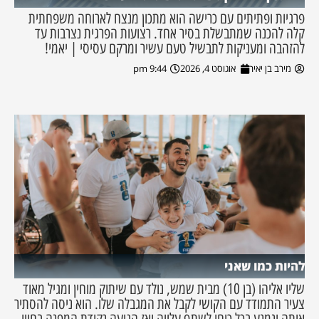
פרגיות ופתיתים עם כרישה הוא מתכון מנצח לארוחה משפחתית
קלה להכנה שמתבשלת בסיר אחד. רצועות הפרגית נצרבות עד
להזהבה ומעניקות לתבשיל טעם עשיר ומרקם עסיסי | יאמי!
מירב בן יאיר
אוגוסט 4, 2026
9:44 pm
להיות כמו שאני
שליו אליהו (בן 10) מבית שמש, נולד עם שיתוק מוחין ומגיל מאוד
צעיר התמודד עם הקושי לקבל את המגבלה שלו. הוא ניסה להסתיר
אותה ונמנע בכל כוחו לשתף עלייה ואז הגיעה נקודת המפנה בחייו