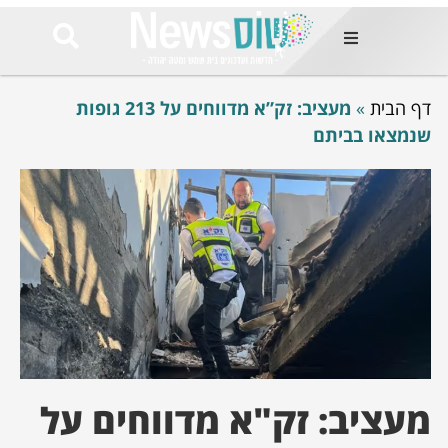
ות
דף הבית
»
מעציב: זק”א מדווחים על 213 גופות
שות החמות
ר בימים
שנמצאו בביתם
ונים באזור
רט
Et ullamco
sollicitudin 
odio conseq
mauris, wisi v
tortor semper
feugiat 
ultricies la
Congue mat
luctus, quam 
mi sem
מעציב: זק"א מדווחים על
לים