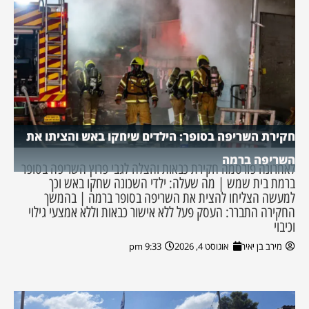
חקירת השריפה בסופר: הילדים שיחקו באש והציתו את
השריפה ברמה
לאחרונה פורסמה חקירת כבאות והצלה לגבי פרוץ השריפה בסופר
ברמת בית שמש | מה שעלה: ילדי השכונה שחקו באש וכך
למעשה הצליחו להצית את השריפה בסופר ברמה | בהמשך
החקירה התברר: העסק פעל ללא אישור כבאות וללא אמצעי גילוי
וכיבוי
מירב בן יאיר
אוגוסט 4, 2026
9:33 pm