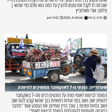
שגרמה לו לקבל את עצמו ולהבין עד כמה הוא שלם כפי שהוא |
צילום: אורי מאירוביץ
מירב בן יאיר
אוגוסט 4, 2026
9:42 pm
שערורייה: נפגעי ה-7 לאוקטובר ממשיכים להיפגע
המוסד לביטוח לאומי כופה על נפגעים רבים מה-7 באוקטובר
להופיע שוב ושוב בפני ועדות רפואיות בכך שהוא קובע להם שוב
ושוב נכויות זמניות | עורך הדין שמייצג את הנפגע אמר "מדובר
בדוגמה מקוממת להתנהלות המוסד לביטוח לאומי"