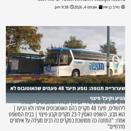
מירב בן יאיר
אוגוסט 4, 2026
9:38 pm
שערוריית תנופה: נוסע תיעד 48 פעמים שהאוטובוס לא
הגיע וקיבל פיצוי
אדם שנוהג לנסוע מידי יום דרך חברת האוטובוסים "תנופה"
לירושלים, תיעד 48 מקרים בהם האוטובוסים איחרו ולא הגיעו |
הוא תבע, השופט האמין ל-23 מקרים וקבע פיצוי | בבית המשפט
אמרו: "המתנה כה ממושכת במקרים כה רבים מעידה על איחורים
סדרתיים"