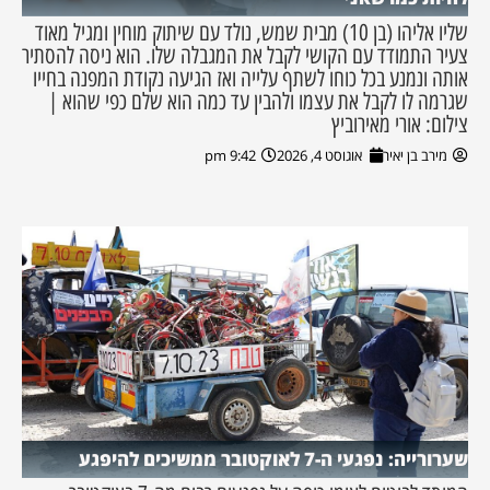
שליו אליהו (בן 10) מבית שמש, נולד עם שיתוק מוחין ומגיל מאוד
צעיר התמודד עם הקושי לקבל את המגבלה שלו. הוא ניסה להסתיר
אותה ונמנע בכל כוחו לשתף עלייה ואז הגיעה נקודת המפנה בחייו
שגרמה לו לקבל את עצמו ולהבין עד כמה הוא שלם כפי שהוא |
צילום: אורי מאירוביץ
מירב בן יאיר
אוגוסט 4, 2026
9:42 pm
שערורייה: נפגעי ה-7 לאוקטובר ממשיכים להיפגע