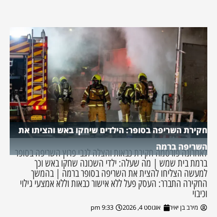
חקירת השריפה בסופר: הילדים שיחקו באש והציתו את
השריפה ברמה
לאחרונה פורסמה חקירת כבאות והצלה לגבי פרוץ השריפה בסופר
ברמת בית שמש | מה שעלה: ילדי השכונה שחקו באש וכך
למעשה הצליחו להצית את השריפה בסופר ברמה | בהמשך
החקירה התברר: העסק פעל ללא אישור כבאות וללא אמצעי גילוי
וכיבוי
מירב בן יאיר
אוגוסט 4, 2026
9:33 pm