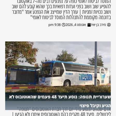
המוסד לביטוח לאומי כופה על נפגעים רבים מה-7 באוקטובר
להופיע שוב ושוב בפני ועדות רפואיות בכך שהוא קובע להם שוב
ושוב נכויות זמניות | עורך הדין שמייצג את הנפגע אמר "מדובר
בדוגמה מקוממת להתנהלות המוסד לביטוח לאומי"
מירב בן יאיר
אוגוסט 4, 2026
9:38 pm
שערוריית תנופה: נוסע תיעד 48 פעמים שהאוטובוס לא
הגיע וקיבל פיצוי
אדם שנוהג לנסוע מידי יום דרך חברת האוטובוסים "תנופה"
לירושלים, תיעד 48 מקרים בהם האוטובוסים איחרו ולא הגיעו |