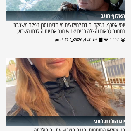
האלוף חוגג
יוסי אסרף, מפקד יחידת לחילוצים מיוחדים וסגן מפקד משמרת
בתחנת כבאות והצלה בבית שמש חגג את יום הולדתו השבוע
מירב בן יאיר
אוגוסט 4, 2026
9:47 pm
יום הולדת לחני
חני אזולאי התותחית, חגגה השבוע את יום הולדתה