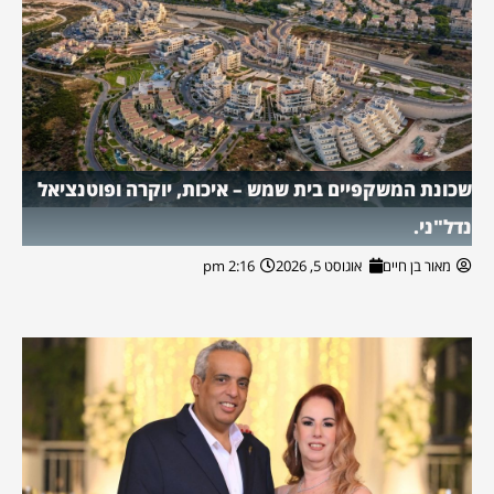
שכונת המשקפיים בית שמש – איכות, יוקרה ופוטנציאל
נדל"ני.
מאור בן חיים
אוגוסט 5, 2026
2:16 pm