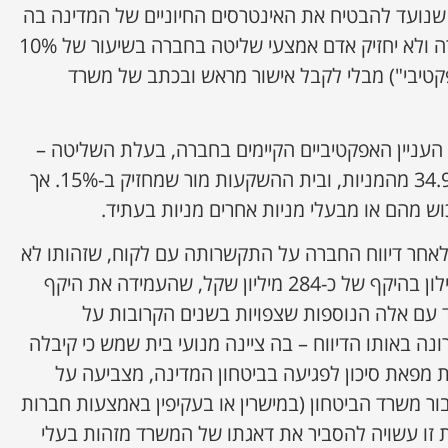
שנועד להבטיח את האינטרסים החיוניים של המדינה בה
– "לא תועבר השליטה בחברה ולא יחזיק אדם אמצעי שליטה בחברה בשיעור של 10%
אפקטיבי") מבלי לקבל אישור מראש ובכתב של משרד
העניין האפקטיביים הקיימים בחברה, בעלת השליטה –
קרן פימי שמחזיקה כיום ב-34.9% מהמניות, ובית ההשקעות מור שמחזיק ב-15%. אך
ש מהם או מבעלי מניות אחרים מניות בעתיד.
 לאחר דיווח החברה על התקשרותה עם לקוח, שזהותו לא
צוינה, לפיתוח וייצור מנועי סילון בהיקף של כ-284 מיליון שקל, שהעמידה את היקף
ד עם אלה הנוספות שצפויות בשנים הקרובות על
נה באותו הדיווח – בה ציינה מנועי בית שמש כי קיבלה
 מפאת סיכון לפגיעה בביטחון המדינה, מצביעה על
ר משרד הביטחון (במישרין או בעקיפין באמצעות חברות
 זו עשויה להסביר את דאגתו של המשרד מזהות בעלי