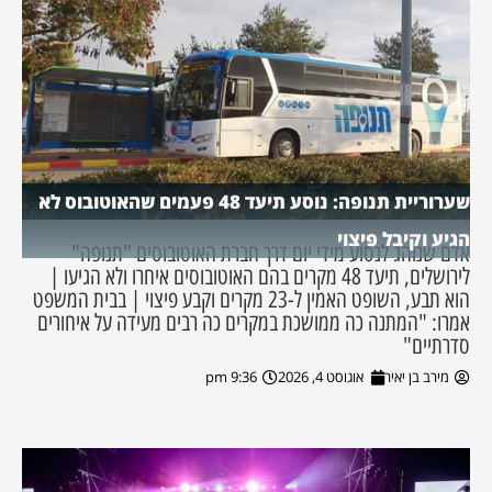
שערוריית תנופה: נוסע תיעד 48 פעמים שהאוטובוס לא
הגיע וקיבל פיצוי
אדם שנוהג לנסוע מידי יום דרך חברת האוטובוסים "תנופה"
לירושלים, תיעד 48 מקרים בהם האוטובוסים איחרו ולא הגיעו |
הוא תבע, השופט האמין ל-23 מקרים וקבע פיצוי | בבית המשפט
אמרו: "המתנה כה ממושכת במקרים כה רבים מעידה על איחורים
סדרתיים"
מירב בן יאיר
אוגוסט 4, 2026
9:36 pm