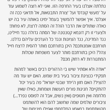
נתלתה אצלנו בעיר החרפה הזו. ואני לא רוצה לשמוע עוד
על 'מעשי קונדס' ועל 'צורת התבטאות, אל תדאגי ככה זה
אצלם'. איך אפשר להמשיך בעמל ימינו באותה עיר בה יש
כאלה שתולים את הדבר הזה? זה הסתה לרצח, לא פחות!
ולצערי זו רק דוגמא קטנטנה של הסתה גדולה נגד חיילינו,
נגד המדינה, נגד הציונות ונגד כל הערכים עליהם גדלנו.
תורתכם אומנותכם? היכן בתורתכם מותר להסית לרצח חייל
צהל? היכן בתורתכם מותר לצער משפחות שכולות
המתגוררות לא רחוק מכם?
"אודה ולא אסתיר שיש בי הרהורים רבים באשר למהות
תפקידי כנציגת ציבור בעיר בית שמש. האם יש עוד מה
להציל? האם חזון ה'יחד שבטי ישראל' פה בעיר יכול
להתקיים? חגיגות פורים רועשות ושמחות, כאילו שאין
מלחמה ואין חטופים (ואין נשים, אבל זה לפוסט נפרד…)
ציבורים שלמים שמה שחשוב להם הוא להשתמט
מהשתתפות במאמץ המלחמתי ואפילו מינימום של