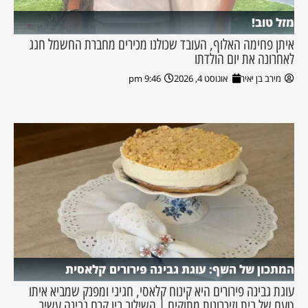
מזל טוב!
איתן פחימה האלוף, העובד שכולנו מכירים מחברת החשמל חגג
לאחרונה את יום הולדתו
מירב בן יאיר
אוגוסט 4, 2026
9:46 pm
המתכון של השף: עוגת גבינה פירורים קלאסית
עוגת גבינה פירורים היא קינוח קלאסי, חגיגי ומפנק שמביא איתו
טעם של בית וזיכרונות מתוקים | השילוב בין קרם גבינה עשיר