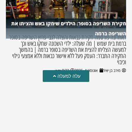
חקירת השריפה בסופר: הילדים שיחקו באש והציתו את
השריפה ברמה
לאחרונה פורסמה חקירת כבאות והצלה לגבי פרוץ השריפה בסופר
ברמת בית שמש | מה שעלה: ילדי השכונה שחקו באש וכך
למעשה הצליחו להצית את השריפה בסופר ברמה | בהמשך
החקירה התברר: העסק פעל ללא אישור כבאות וללא אמצעי גילוי
וכיבוי
מירב בן יאיר
אוגוסט 4, 2026
9:33 pm
עלה למעלה