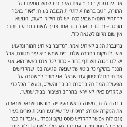
אבי ערנטרוי, חבר מועצת העיר בית שמש מטעם דגל
התורה, הגיב ברשת X לתליית הבובה בעירו: "איזה באסה
להתחיל היום/השבוע ככה. יש לנו חילוקי דעות, והנושא
מורכב – זה ברור. אבל דבר אחד צריך להיות ברור עוד יותר:
אין שום מקום לשנאה כזו".
גרינברג הגיב לאירוע ואמר: "מדובר באירוע חמור ומזעזע
שאין לו מקום בחברה שלנו. בית שמש היא עיר מגוונת, אבל
יש לנו מכנה משותף ברור – כבוד לכל אדם באשר הוא. אני
מגנה בתוקף כל ביטוי של שנאה ופגיעה במי שמקדישים
את חייהם לביטחון עם ישראל. אני מודה למשטרה על
הפעולה המהירה בהסרת הבובה והשלט, ונעשה הכל כדי
שמקרים כאלו לא ייראו במרחב הציבורי בבית שמש".
רינה הולנדר, משנה לראש העירייה ומורשת ישראל שראתה
את המקרה אמרה: "חיכיתי עד שיירגעו חגיגות פורים בעיר
(וגם לזה אפשר להקדיש פוסט נוקב ונפרד…) אבל זה כבר
לא סובל דיחוי עוד כי אני כבר לא יכולה לשתוק! בליל פורים