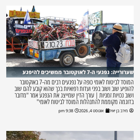
שערורייה: נפגעי ה-7 לאוקטובר ממשיכים להיפגע
המוסד לביטוח לאומי כופה על נפגעים רבים מה-7 באוקטובר
להופיע שוב ושוב בפני ועדות רפואיות בכך שהוא קובע להם שוב
ושוב נכויות זמניות | עורך הדין שמייצג את הנפגע אמר "מדובר
בדוגמה מקוממת להתנהלות המוסד לביטוח לאומי"
מירב בן יאיר
אוגוסט 4, 2026
9:38 pm