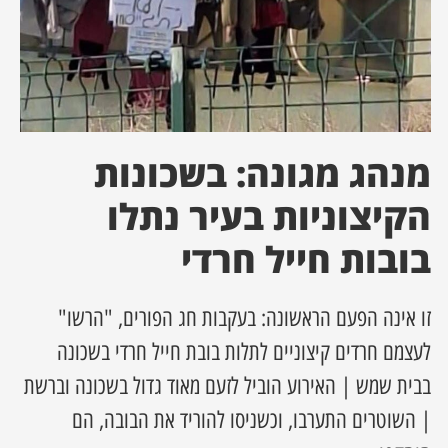
ן מסע מלחמה
ת השבוע
ונים
מנהג מגונה: בשכונות
הקיצוניות בעיר נתלו
לות מקומית
בובות חייל חרדי
דקס עסקים
זו אינה הפעם הראשונה: בעקבות חג הפורים, "הרשו"
לעצמם חרדים קיצוניים לתלות בובת חייל חרדי בשכונה
בבית שמש | האירוע הוביל לזעם מאוד גדול בשכונה וברשת
| השוטרים התערבו, וכשניסו להוריד את הבובה, הם