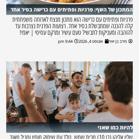
המתכון של השף: פרגיות ופתיתים עם כרישה בסיר אחד
פרגיות ופתיתים עם כרישה הוא מתכון מנצח לארוחה משפחתית
קלה להכנה שמתבשלת בסיר אחד. רצועות הפרגית נצרבות עד
להזהבה ומעניקות לתבשיל טעם עשיר ומרקם עסיסי | יאמי!
מירב בן יאיר
אוגוסט 4, 2026
9:44 pm
להיות כמו שאני
שליו אליהו (בן 10) מבית שמש, נולד עם שיתוק מוחין ומגיל מאוד