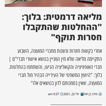
ן מסע מלחמה
מליאה דרמטית: בלוך:
ת השבוע
"ההחלטות שהתקבלו
חסרות תוקף"
ונים
לות מקומית
אחרי בקשות חוזרות ונשנות מחברי המועצה, השבוע
התקיימה מליאה שלא מין המניין בנושא אישורי תברי"ם |
דקס עסקים
חברי האופוזיציה והקואליציה הגיעו, והשתתפו בהחלטות.
בלוך: "היועץ המשפטי של העירייה הבהיר מול חברי
המועצה, שאין בסמכותם לדון בנושאים אלו"
מירב בן יאיר
יולי 22, 2021
9:37 am