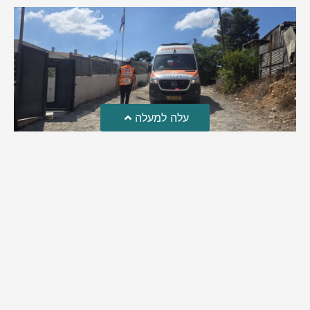
עלה למעלה
טרגדיה: נקבע מותו של הפעוט שטבע בבריכה
פעוט שטבע בבריכה במושב שדות מיכה, פונה לבית החולים הדסה
עין כרם כשהוא ללא דופק או נשימה | אחרי ניסיונות של החייאה
ממושכים, הרופאים נאלצו לקבוע את מותו | יהי זכרו ברוך
מירב בן יאיר
אוגוסט 4, 2026
9:33 pm