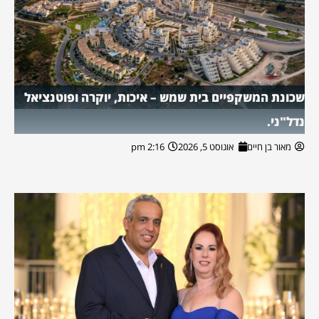
שכונת המשקפיים בית שמש – איכות, יוקרה ופוטנציאל
נדל"ני.
מאור בן חיים
אוגוסט 5, 2026
2:16 pm