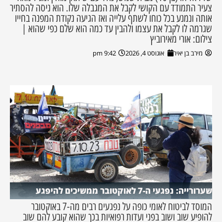
צעיר התמודד עם הקושי לקבל את המגבלה שלו. הוא ניסה להסתיר
אותה ונמנע בכל כוחו לשתף עלייה ואז הגיעה נקודת המפנה בחייו
שגרמה לו לקבל את עצמו ולהבין עד כמה הוא שלם כפי שהוא |
צילום: אורי מאירוביץ
מירב בן יאיר
אוגוסט 4, 2026
9:42 pm
שערורייה: נפגעי ה-7 לאוקטובר ממשיכים להיפגע
המוסד לביטוח לאומי כופה על נפגעים רבים מה-7 באוקטובר
להופיע שוב ושוב בפני ועדות רפואיות בכך שהוא קובע להם שוב