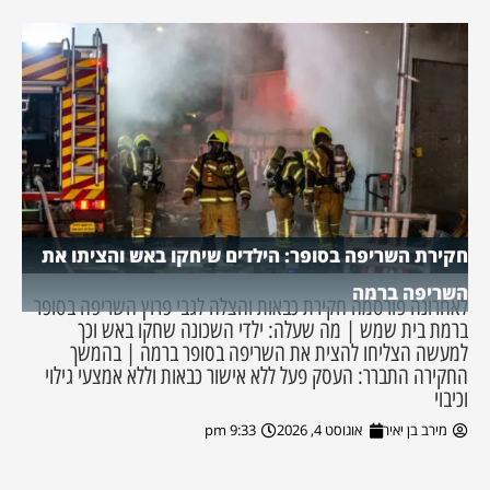
חקירת השריפה בסופר: הילדים שיחקו באש והציתו את
השריפה ברמה
לאחרונה פורסמה חקירת כבאות והצלה לגבי פרוץ השריפה בסופר
ברמת בית שמש | מה שעלה: ילדי השכונה שחקו באש וכך
למעשה הצליחו להצית את השריפה בסופר ברמה | בהמשך
החקירה התברר: העסק פעל ללא אישור כבאות וללא אמצעי גילוי
וכיבוי
מירב בן יאיר
אוגוסט 4, 2026
9:33 pm