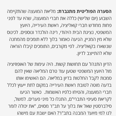
הסערה הפוליטית מתגברת:
מליאת המועצה שהתקיימה
השבוע (יום שלישי) כללה את חברי המועצה, שהיו עד לפני
פחות מחודש חברי קואליציה, ראשת העירייה, היועץ
המשפטי, נציגת הבית היהודי, רינה הולנדר ונוספים. לכינוס
שלא מין המניין, הגיעה כאמור בלוך ללא תומכים מהמחנה
שנשארו בקואליציה. לפי מקורבים, התומכים קיבלו הוראה
שלא להתייצב לדיון.
הדיון התנהל עם תחושות קשות. היה עימות של האופוזיציה
מול היועץ המשפטי שטען עוד טרם המליאה שאין להם
סמכות לקבל החלטות בדיון במליאה. הם האשימו אותו
בדעה מוטה לטובת ראשת העירייה במקום לתת ייעוץ לכלל
חברי המועצה, והטיחו כלפיו האשמות. כאשר הגיעו
לקריאת סעיפי התברי"ם, התגלו כל מיני פערים. למשל,
סילברסטין שאל את בלוך על תב"ר מסוים, "את יכולה לומר
לנו למי מיועד המבנה בתב"ר? האם ישבת עם מישהו