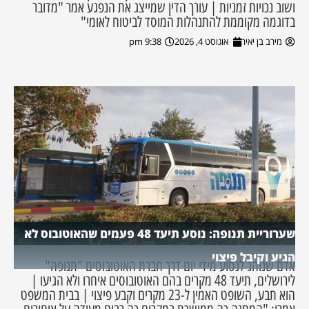
ושוב נכויות זמניות | עורך הדין שמייצג את הנפגע אמר "מדובר
בדוגמה מקוממת להתנהלות המוסד לביטוח לאומי"
מירב בן יאיר
אוגוסט 4, 2026
9:38 pm
שערוריית תנופה: נוסע תיעד 48 פעמים שהאוטובוס לא
הגיע וקיבל פיצוי
אדם שנוהג לנסוע מידי יום דרך חברת האוטובוסים "תנופה"
לירושלים, תיעד 48 מקרים בהם האוטובוסים איחרו ולא הגיעו |
הוא תבע, השופט האמין ל-23 מקרים וקבע פיצוי | בבית המשפט