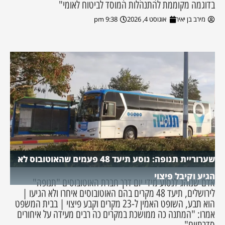
בדוגמה מקוממת להתנהלות המוסד לביטוח לאומי"
מירב בן יאיר
אוגוסט 4, 2026
9:38 pm
שערוריית תנופה: נוסע תיעד 48 פעמים שהאוטובוס לא
הגיע וקיבל פיצוי
אדם שנוהג לנסוע מידי יום דרך חברת האוטובוסים "תנופה"
לירושלים, תיעד 48 מקרים בהם האוטובוסים איחרו ולא הגיעו |
הוא תבע, השופט האמין ל-23 מקרים וקבע פיצוי | בבית המשפט
אמרו: "המתנה כה ממושכת במקרים כה רבים מעידה על איחורים
סדרתיים"