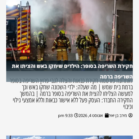
חקירת השריפה בסופר: הילדים שיחקו באש והציתו את
השריפה ברמה
לאחרונה פורסמה חקירת כבאות והצלה לגבי פרוץ השריפה בסופר
ברמת בית שמש | מה שעלה: ילדי השכונה שחקו באש וכך
למעשה הצליחו להצית את השריפה בסופר ברמה | בהמשך
החקירה התברר: העסק פעל ללא אישור כבאות וללא אמצעי גילוי
וכיבוי
מירב בן יאיר
אוגוסט 4, 2026
9:33 pm