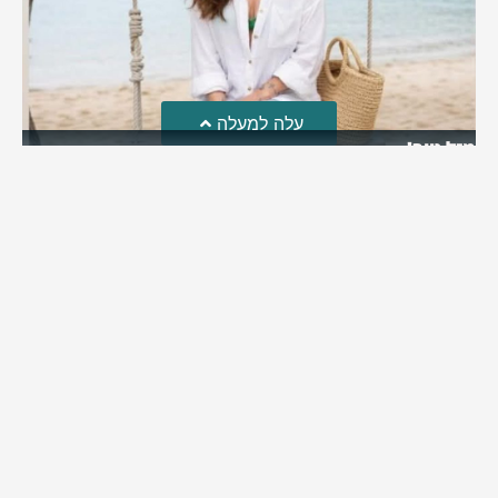
עלה למעלה
מזל טוב!
סמדר כהן האלופה שבתמונה, חגגה את יום הולדתה לאחרונה
מירב בן יאיר
יולי 30, 2026
6:15 pm
מי אנחנו?
כתבו לנו
פרסם אצלנו
מדיניות פרטיות