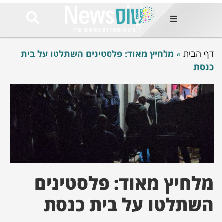
ות
דף הבית
»
מלחיץ מאוד: פלסטינים השתלטו על בית
שות החמות
ר בימים
כנסת
ונים באזור
רט
Et ullamco
sollicitudin 
odio conseq
mauris, wisi v
tortor semper
feugiat 
ultricies la
Congue mat
מלחיץ מאוד: פלסטינים
luctus, quam 
mi sem
השתלטו על בית כנסת
לים