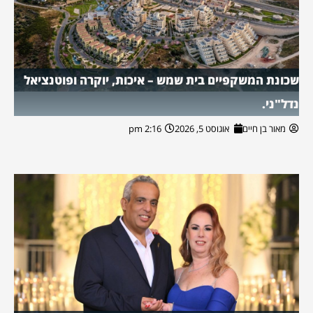
שכונת המשקפיים בית שמש – איכות, יוקרה ופוטנציאל
נדל"ני.
מאור בן חיים
אוגוסט 5, 2026
2:16 pm