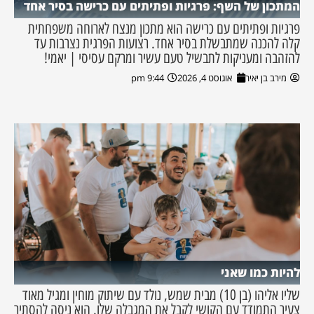
המתכון של השף: פרגיות ופתיתים עם כרישה בסיר אחד
פרגיות ופתיתים עם כרישה הוא מתכון מנצח לארוחה משפחתית
קלה להכנה שמתבשלת בסיר אחד. רצועות הפרגית נצרבות עד
להזהבה ומעניקות לתבשיל טעם עשיר ומרקם עסיסי | יאמי!
מירב בן יאיר
אוגוסט 4, 2026
9:44 pm
להיות כמו שאני
שליו אליהו (בן 10) מבית שמש, נולד עם שיתוק מוחין ומגיל מאוד
צעיר התמודד עם הקושי לקבל את המגבלה שלו. הוא ניסה להסתיר