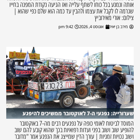
אותה ונמנע בכל כוחו לשתף עלייה ואז הגיעה נקודת המפנה בחייו
שגרמה לו לקבל את עצמו ולהבין עד כמה הוא שלם כפי שהוא |
צילום: אורי מאירוביץ
מירב בן יאיר
אוגוסט 4, 2026
9:42 pm
שערורייה: נפגעי ה-7 לאוקטובר ממשיכים להיפגע
המוסד לביטוח לאומי כופה על נפגעים רבים מה-7 באוקטובר
להופיע שוב ושוב בפני ועדות רפואיות בכך שהוא קובע להם שוב
ושוב נכויות זמניות | עורך הדין שמייצג את הנפגע אמר "מדובר