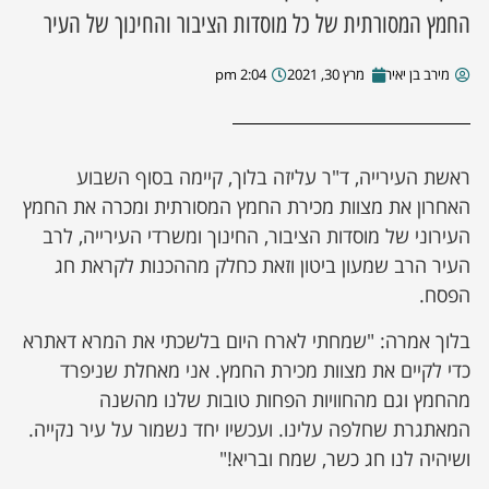
החמץ המסורתית של כל מוסדות הציבור והחינוך של העיר
ן מסע מלחמה
מירב בן יאיר
מרץ 30, 2021
2:04 pm
ת השבוע
ונים
ראשת העירייה, ד"ר עליזה בלוך, קיימה בסוף השבוע
האחרון את מצוות מכירת החמץ המסורתית ומכרה את החמץ
לות מקומית
העירוני של מוסדות הציבור, החינוך ומשרדי העירייה, לרב
העיר הרב שמעון ביטון וזאת כחלק מההכנות לקראת חג
דקס עסקים
הפסח.
בלוך אמרה: "שמחתי לארח היום בלשכתי את המרא דאתרא
כדי לקיים את מצוות מכירת החמץ. אני מאחלת שניפרד
מהחמץ וגם מהחוויות הפחות טובות שלנו מהשנה
המאתגרת שחלפה עלינו. ועכשיו יחד נשמור על עיר נקייה.
ושיהיה לנו חג כשר, שמח ובריא!"