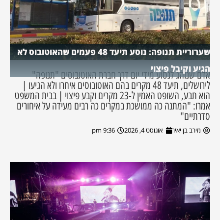
שערוריית תנופה: נוסע תיעד 48 פעמים שהאוטובוס לא
הגיע וקיבל פיצוי
אדם שנוהג לנסוע מידי יום דרך חברת האוטובוסים "תנופה"
לירושלים, תיעד 48 מקרים בהם האוטובוסים איחרו ולא הגיעו |
הוא תבע, השופט האמין ל-23 מקרים וקבע פיצוי | בבית המשפט
אמרו: "המתנה כה ממושכת במקרים כה רבים מעידה על איחורים
סדרתיים"
מירב בן יאיר
אוגוסט 4, 2026
9:36 pm