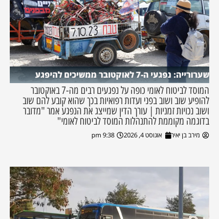
שערורייה: נפגעי ה-7 לאוקטובר ממשיכים להיפגע
המוסד לביטוח לאומי כופה על נפגעים רבים מה-7 באוקטובר
להופיע שוב ושוב בפני ועדות רפואיות בכך שהוא קובע להם שוב
ושוב נכויות זמניות | עורך הדין שמייצג את הנפגע אמר "מדובר
בדוגמה מקוממת להתנהלות המוסד לביטוח לאומי"
מירב בן יאיר
אוגוסט 4, 2026
9:38 pm