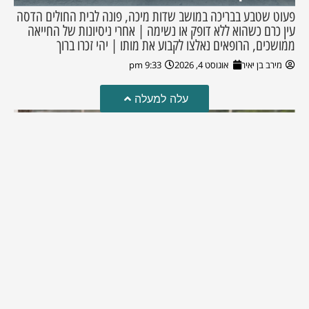
פעוט שטבע בבריכה במושב שדות מיכה, פונה לבית החולים הדסה
עין כרם כשהוא ללא דופק או נשימה | אחרי ניסיונות של החייאה
ממושכים, הרופאים נאלצו לקבוע את מותו | יהי זכרו ברוך
מירב בן יאיר
אוגוסט 4, 2026
9:33 pm
עלה למעלה
מזל טוב!
סמדר כהן האלופה שבתמונה, חגגה את יום הולדתה לאחרונה
מירב בן יאיר
יולי 30, 2026
6:15 pm