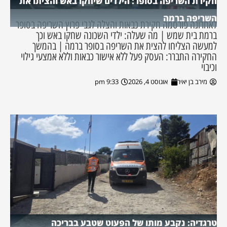
חקירת השריפה בסופר: הילדים שיחקו באש והציתו את
השריפה ברמה
לאחרונה פורסמה חקירת כבאות והצלה לגבי פרוץ השריפה בסופר
ברמת בית שמש | מה שעלה: ילדי השכונה שחקו באש וכך
למעשה הצליחו להצית את השריפה בסופר ברמה | בהמשך
החקירה התברר: העסק פעל ללא אישור כבאות וללא אמצעי גילוי
וכיבוי
מירב בן יאיר
אוגוסט 4, 2026
9:33 pm
טרגדיה: נקבע מותו של הפעוט שטבע בבריכה