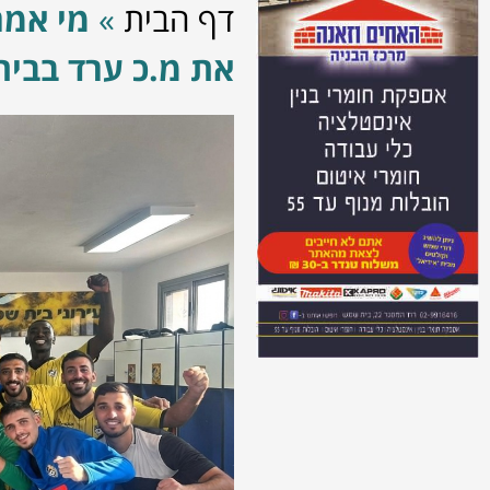
דף הבית
»
מי אמר
את מ.כ ערד בביתה עם 0