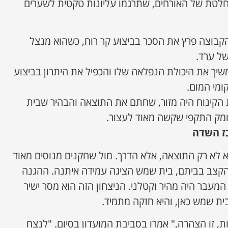
טת של האורחים, שתרגמו עליונות טקטית לשערים
בוצה פרץ את הסכר בביצוע קר רוח, כשהוא מנצל
ל ערד.
יך את היכולת הנפלאה שלו והכפיל את היתרון בביצוע
מי המום.
הקינוח היה מזור, שחתם את התוצאה והבהיר שבית
מק התקפי שקשה מאוד לעצור.
ז השדה
 לא רק התוצאה, אלא הדרך. מול שחקנים מנוסים מאוד
הקצב בביתם, בית שמש הציגה עמידה איתנה. ההגנה
מעבר היה מהיר וקטלני. הניצחון הזה הוא מסר ישיר
בית שמש כאן, והיא חזקה מתמיד.
רק ניצחון של 3 נקודות, זו הצהרה," אמרו בסביבת המועדון בסיום. "לנצח