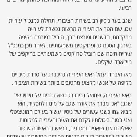
רביעי.
שגב בעל ניסיון רב בשירות הציבורי. תחילה כמנכ"ל עיריית
עכו, שם הפך את העירייה מרשות נכשלת לעירייה
מתקדמת, חדשנית ופורצת דרך, הוביל רפורמה מקיפה
בארגון, הסכם גג ופרויקטים משמעותיים. לאחר מכן כמנכ"ל
עיריית חיפה שם הוביל פרויקטים משמעותיים בהיקפים של
מיליארדי שקלים.
מאז היבחרו עמל ראש העירייה גרינברג על סדרת מינויים
מקיפה של אנשי מקצוע מהטובים ביותר בשירות הציבורי.
ראש העירייה, שמואל גרינברג נשא דברים על מינויו של
שגב: "אני מברך את אוהד שגב על מינויו לתפקיד. הוא
מביא עמו כשני עשורים של ניסיון עשיר בעולם המוניציפלי
ואני בטוח ביכולותיו לקדם את העיר והעירייה למקומות
שאליהם אנו שואפים ומכוונים, בראש ובראשונה שיפור
השירות לתושבים וקידום תכניות הפיתוח החשובות שעומדות