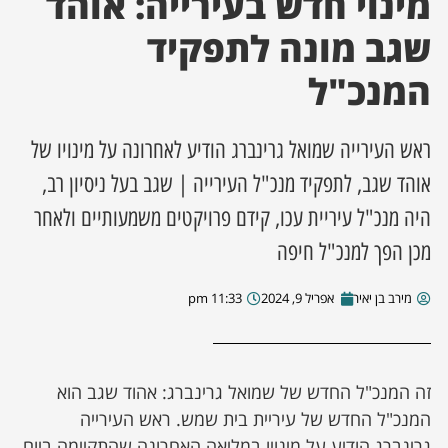
מינוי חדש בעירייה: אוהד
שגב מונה לתפקיד
ן מסע מלחמה
המנכ"ל
ת השבוע
ראש העירייה שמואל גרינברג הודיע לאחרונה על מינויו של
ונים
אוהד שגב, לתפקיד מנכ"ל העירייה | שגב בעל ניסיון רב,
לות מקומית
היה מנכ"ל עיריית עכו, קידם פרויקטים משמעותיים ולאחר
מכן הפך למנכ"ל חיפה
דקס עסקים
מירב בן יאיר
אפריל 9, 2024
11:33 pm
זה המנכ"ל החדש של שמואל גרינברג: אהוד שגב הוא
המנכ"ל החדש של עיריית בית שמש. ראש העירייה
גרינברג הודיע על מינויו במליאה האחרונה שהתקיימה ביום