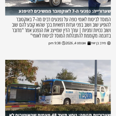
שערורייה: נפגעי ה-7 לאוקטובר ממשיכים להיפגע
המוסד לביטוח לאומי כופה על נפגעים רבים מה-7 באוקטובר
להופיע שוב ושוב בפני ועדות רפואיות בכך שהוא קובע להם שוב
ושוב נכויות זמניות | עורך הדין שמייצג את הנפגע אמר "מדובר
בדוגמה מקוממת להתנהלות המוסד לביטוח לאומי"
מירב בן יאיר
אוגוסט 4, 2026
9:38 pm
שערוריית תנופה: נוסע תיעד 48 פעמים שהאוטובוס לא