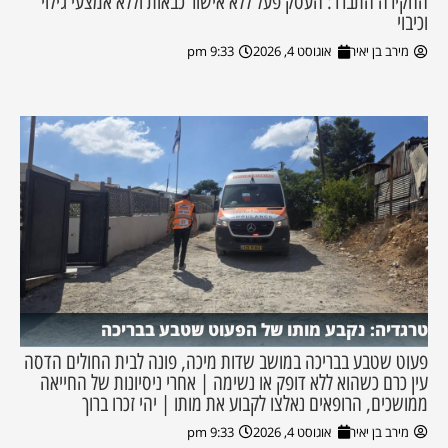
החקירה התברר: העסק פעל ללא אישור כבאות וללא אמצעי גילוי
וכיבוי
מירב בן יאיר
אוגוסט 4, 2026
9:33 pm
טרגדיה: נקבע מותו של הפעוט שטבע בבריכה
פעוט שטבע בבריכה במושב שדות מיכה, פונה לבית החולים הדסה
עין כרם כשהוא ללא דופק או נשימה | אחרי ניסיונות של החייאה
ממושכים, הרופאים נאלצו לקבוע את מותו | יהי זכרו ברוך
מירב בן יאיר
אוגוסט 4, 2026
9:33 pm