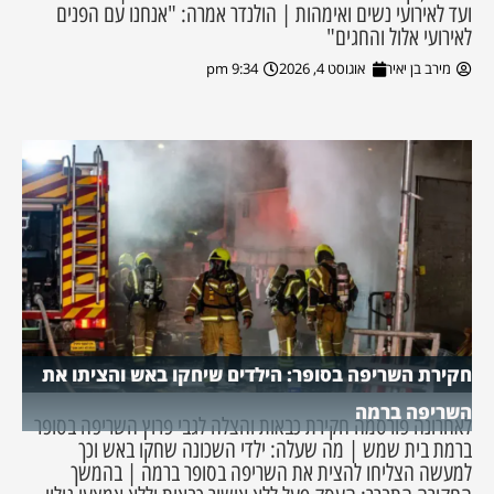
ועד לאירועי נשים ואימהות | הולנדר אמרה: "אנחנו עם הפנים
לאירועי אלול והחגים"
מירב בן יאיר
אוגוסט 4, 2026
9:34 pm
חקירת השריפה בסופר: הילדים שיחקו באש והציתו את
השריפה ברמה
לאחרונה פורסמה חקירת כבאות והצלה לגבי פרוץ השריפה בסופר
ברמת בית שמש | מה שעלה: ילדי השכונה שחקו באש וכך
למעשה הצליחו להצית את השריפה בסופר ברמה | בהמשך