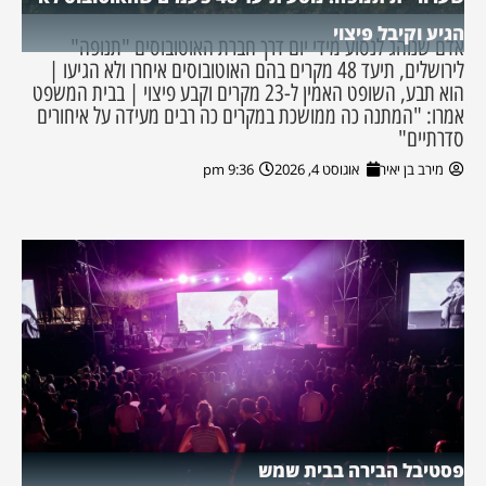
הגיע וקיבל פיצוי
אדם שנוהג לנסוע מידי יום דרך חברת האוטובוסים "תנופה"
לירושלים, תיעד 48 מקרים בהם האוטובוסים איחרו ולא הגיעו |
הוא תבע, השופט האמין ל-23 מקרים וקבע פיצוי | בבית המשפט
אמרו: "המתנה כה ממושכת במקרים כה רבים מעידה על איחורים
סדרתיים"
מירב בן יאיר
אוגוסט 4, 2026
9:36 pm
פסטיבל הבירה בבית שמש