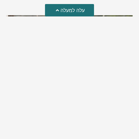
עלה למעלה
מזל טוב!
סמדר כהן האלופה שבתמונה, חגגה את יום הולדתה לאחרונה
מירב בן יאיר
יולי 30, 2026
6:15 pm