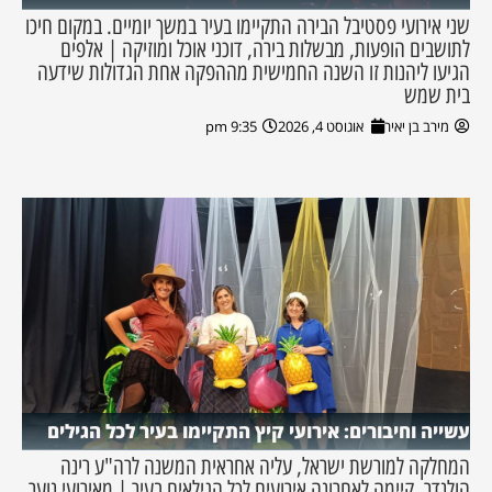
שני אירועי פסטיבל הבירה התקיימו בעיר במשך יומיים. במקום חיכו
לתושבים הופעות, מבשלות בירה, דוכני אוכל ומוזיקה | אלפים
הגיעו ליהנות זו השנה החמישית מההפקה אחת הגדולות שידעה
בית שמש
מירב בן יאיר
אוגוסט 4, 2026
9:35 pm
עשייה וחיבורים: אירועי קיץ התקיימו בעיר לכל הגילים
המחלקה למורשת ישראל, עליה אחראית המשנה לרה"ע רינה
הולנדר, קיימה לאחרונה אירועים לכל הגילאים בעיר | מאירועי נוער