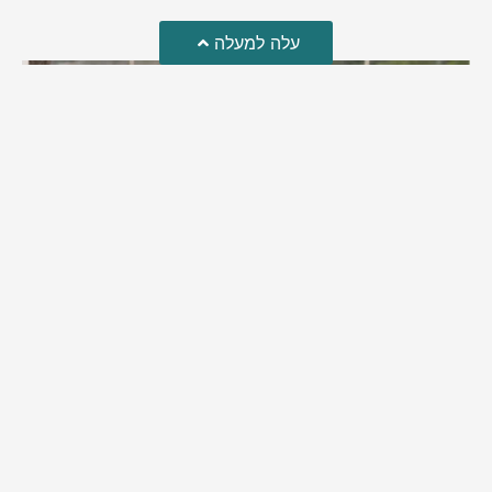
עלה למעלה
מזל טוב!
סמדר כהן האלופה שבתמונה, חגגה את יום הולדתה לאחרונה
מירב בן יאיר
יולי 30, 2026
6:15 pm