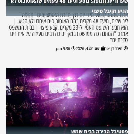
שערוריית תנופה: נוסע תיעד 48 פעמים שהאוטובוס לא
הגיע וקיבל פיצוי
אדם שנוהג לנסוע מידי יום דרך חברת האוטובוסים "תנופה"
לירושלים, תיעד 48 מקרים בהם האוטובוסים איחרו ולא הגיעו |
הוא תבע, השופט האמין ל-23 מקרים וקבע פיצוי | בבית המשפט
אמרו: "המתנה כה ממושכת במקרים כה רבים מעידה על איחורים
סדרתיים"
מירב בן יאיר
אוגוסט 4, 2026
9:36 pm
פסטיבל הבירה בבית שמש