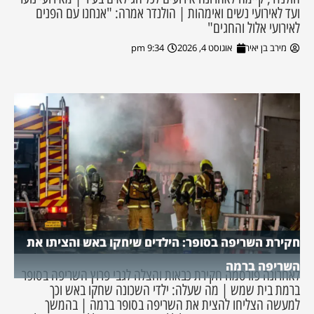
ועד לאירועי נשים ואימהות | הולנדר אמרה: "אנחנו עם הפנים
לאירועי אלול והחגים"
מירב בן יאיר
אוגוסט 4, 2026
9:34 pm
חקירת השריפה בסופר: הילדים שיחקו באש והציתו את
השריפה ברמה
לאחרונה פורסמה חקירת כבאות והצלה לגבי פרוץ השריפה בסופר
ברמת בית שמש | מה שעלה: ילדי השכונה שחקו באש וכך
למעשה הצליחו להצית את השריפה בסופר ברמה | בהמשך