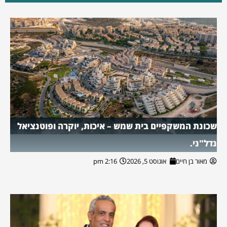
שכונת המשקפיים בית שמש – איכות, יוקרה ופוטנציאל
נדל"ני.
מאור בן חיים
אוגוסט 5, 2026
2:16 pm