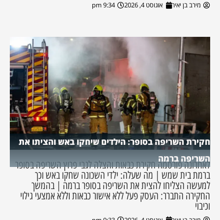
מירב בן יאיר
אוגוסט 4, 2026
9:34 pm
חקירת השריפה בסופר: הילדים שיחקו באש והציתו את
השריפה ברמה
לאחרונה פורסמה חקירת כבאות והצלה לגבי פרוץ השריפה בסופר
ברמת בית שמש | מה שעלה: ילדי השכונה שחקו באש וכך
למעשה הצליחו להצית את השריפה בסופר ברמה | בהמשך
החקירה התברר: העסק פעל ללא אישור כבאות וללא אמצעי גילוי
וכיבוי
מירב בן יאיר
אוגוסט 4, 2026
9:33 pm