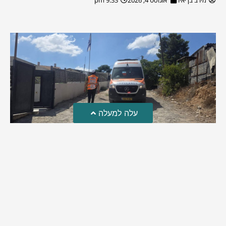
עלה למעלה
טרגדיה: נקבע מותו של הפעוט שטבע בבריכה
פעוט שטבע בבריכה במושב שדות מיכה, פונה לבית החולים הדסה
עין כרם כשהוא ללא דופק או נשימה | אחרי ניסיונות של החייאה
ממושכים, הרופאים נאלצו לקבוע את מותו | יהי זכרו ברוך
מירב בן יאיר
אוגוסט 4, 2026
9:33 pm