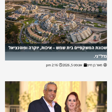
שכונת המשקפיים בית שמש – איכות, יוקרה ופוטנציאל
נדל"ני.
מאור בן חיים
אוגוסט 5, 2026
2:16 pm