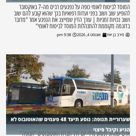
המוסד לביטוח לאומי כופה על נפגעים רבים מה-7 באוקטובר
להופיע שוב ושוב בפני ועדות רפואיות בכך שהוא קובע להם שוב
ושוב נכויות זמניות | עורך הדין שמייצג את הנפגע אמר "מדובר
בדוגמה מקוממת להתנהלות המוסד לביטוח לאומי"
מירב בן יאיר
אוגוסט 4, 2026
9:38 pm
שערוריית תנופה: נוסע תיעד 48 פעמים שהאוטובוס לא
הגיע וקיבל פיצוי
אדם שנוהג לנסוע מידי יום דרך חברת האוטובוסים "תנופה"