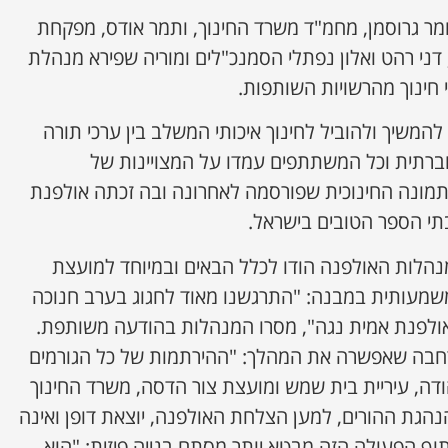
מר גרוסמן, מחמ"ד משרד החינוך, ותמר אודס, מפקחת
 דני רהט ואלון נפתלי הסמנכ"לים ומוריה שפירא מנהלת
 חינוך מהרשויות השותפות.
להמשיך ולהוביל לחינוך איכותי המשלב בין ערכי תורה
חברתית וכל המשתתפים עמדו על המצויינות של
בתמונה החינוכית שפורסמה לאחרונה ובה זכתה אולפנת
י הספר הטובים בישראל.
 מנהלות האולפנה הודו לכלל הבאים ובמיוחד למועצת
מעותית במבנה: "התרגשנו מאוד לחגוג בערב חנוכה
ולפנת אמית נגה", מסרו המנהלות בהודעה משותפת.
רחבה שאפשרה את המהלך: "ההירתמות של כל הגורמים
דה, עיריית בית שמש ומועצת צור הדסה, משרד החינוך
נהגת ההורים, למען הצלחת האולפנה, יוצאת דופן ואינה
תוף הפעולה הזה מבטא יותר מסתם בנייה פיזית: "הוא