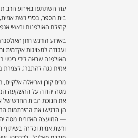
עוד השתתפו באירוע הרב תו
בית הספר, בכירי רשת אמית,
קהילת האולפנות וראשי אגפי
באירוע הודגש חזון האולפנה 
ועבודה למצוינות אקדמית ו
האולפנה שבאה לידי ביטוי 
אמית נגה להתברג לצמרת בת
מרים קורן ואריאלה אלקיים,
מטה יהודה על ההשקעה המש
את חנוכת הבית החדש של א
הן הדגישו את ההירתמות ה
— המועצה האזורית מטה יהו
ורשת אמית וכל זה בשיתוף ה
מובנת מאליה". לדבריהן, שי