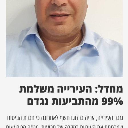
ן מסע מלחמה
ת השבוע
ונים
לות מקומית
דקס עסקים
מחדל: העירייה משלמת
99% מהתביעות נגדם
גזבר העירייה, אריה ברדוגו חשף לאחרונה כי חברת הביטוח
שמבטחת את העיריות במקרה של תביעות, מכסה סכום זעום