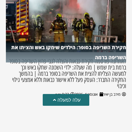
חקירת השריפה בסופר: הילדים שיחקו באש והציתו את
השריפה ברמה
לאחרונה פורסמה חקירת כבאות והצלה לגבי פרוץ השריפה בסופר
ברמת בית שמש | מה שעלה: ילדי השכונה שחקו באש וכך
למעשה הצליחו להצית את השריפה בסופר ברמה | בהמשך
החקירה התברר: העסק פעל ללא אישור כבאות וללא אמצעי גילוי
וכיבוי
מירב בן יאיר
אוגוסט 4, 2026
9:33 pm
עלה למעלה