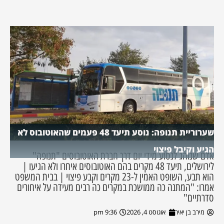
שערוריית תנופה: נוסע תיעד 48 פעמים שהאוטובוס לא
הגיע וקיבל פיצוי
אדם שנוהג לנסוע מידי יום דרך חברת האוטובוסים "תנופה"
לירושלים, תיעד 48 מקרים בהם האוטובוסים איחרו ולא הגיעו |
הוא תבע, השופט האמין ל-23 מקרים וקבע פיצוי | בבית המשפט
אמרו: "המתנה כה ממושכת במקרים כה רבים מעידה על איחורים
סדרתיים"
מירב בן יאיר
אוגוסט 4, 2026
9:36 pm