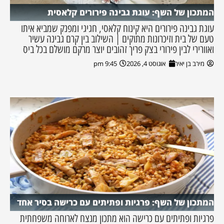
המתכון של השף: עוגת גבינה פירורים קלאסית
עוגת גבינה פירורים היא קינוח קלאסי, חגיגי ומפנק שמביא איתו
טעם של בית וזיכרונות מתוקים | השילוב בין קרם גבינה עשיר
ואוורירי לבין פירורי בצק פריך זהובים יוצר מרקם מושלם בכל ביס
מירב בן יאיר
אוגוסט 4, 2026
9:45 pm
המתכון של השף: פרגיות ופתיתים עם כרישה בסיר אחד
פרגיות ופתיתים עם כרישה הוא מתכון מנצח לארוחה משפחתית