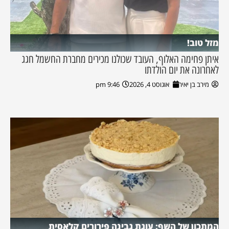
מזל טוב!
איתן פחימה האלוף, העובד שכולנו מכירים מחברת החשמל חגג
לאחרונה את יום הולדתו
מירב בן יאיר
אוגוסט 4, 2026
9:46 pm
המתכון של השף: עוגת גבינה פירורים קלאסית