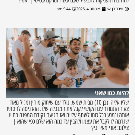
להזהבה ומעניקות לתבשיל טעם עשיר ומרקם עסיסי | יאמי!
מירב בן יאיר
אוגוסט 4, 2026
9:44 pm
להיות כמו שאני
שליו אליהו (בן 10) מבית שמש, נולד עם שיתוק מוחין ומגיל מאוד
צעיר התמודד עם הקושי לקבל את המגבלה שלו. הוא ניסה להסתיר
אותה ונמנע בכל כוחו לשתף עלייה ואז הגיעה נקודת המפנה בחייו
שגרמה לו לקבל את עצמו ולהבין עד כמה הוא שלם כפי שהוא |
צילום: אורי מאירוביץ