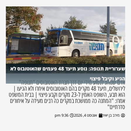
שערוריית תנופה: נוסע תיעד 48 פעמים שהאוטובוס לא
הגיע וקיבל פיצוי
אדם שנוהג לנסוע מידי יום דרך חברת האוטובוסים "תנופה"
לירושלים, תיעד 48 מקרים בהם האוטובוסים איחרו ולא הגיעו |
הוא תבע, השופט האמין ל-23 מקרים וקבע פיצוי | בבית המשפט
אמרו: "המתנה כה ממושכת במקרים כה רבים מעידה על איחורים
סדרתיים"
מירב בן יאיר
אוגוסט 4, 2026
9:36 pm