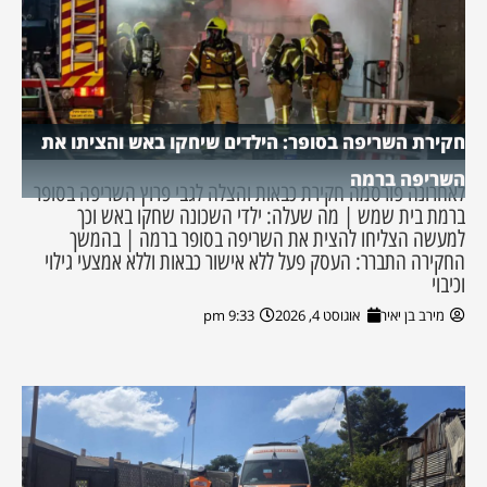
חקירת השריפה בסופר: הילדים שיחקו באש והציתו את
השריפה ברמה
לאחרונה פורסמה חקירת כבאות והצלה לגבי פרוץ השריפה בסופר
ברמת בית שמש | מה שעלה: ילדי השכונה שחקו באש וכך
למעשה הצליחו להצית את השריפה בסופר ברמה | בהמשך
החקירה התברר: העסק פעל ללא אישור כבאות וללא אמצעי גילוי
וכיבוי
מירב בן יאיר
אוגוסט 4, 2026
9:33 pm