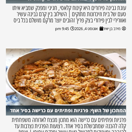
עוגת גבינה פירורים היא קינוח קלאסי, חגיגי ומפנק שמביא איתו
טעם של בית וזיכרונות מתוקים | השילוב בין קרם גבינה עשיר
ואוורירי לבין פירורי בצק פריך זהובים יוצר מרקם מושלם בכל ביס
מירב בן יאיר
אוגוסט 4, 2026
9:45 pm
המתכון של השף: פרגיות ופתיתים עם כרישה בסיר אחד
פרגיות ופתיתים עם כרישה הוא מתכון מנצח לארוחה משפחתית
קלה להכנה שמתבשלת בסיר אחד. רצועות הפרגית נצרבות עד