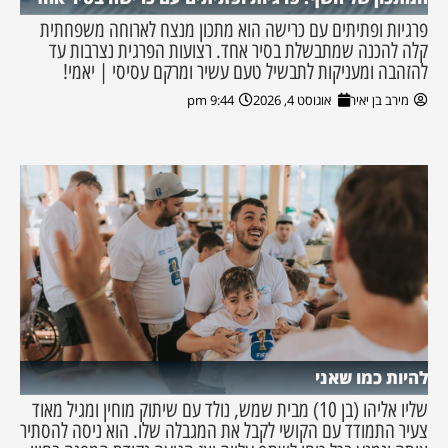
פרגיות ופתיתים עם כרישה הוא מתכון מנצח לארוחה משפחתית
קלה להכנה שמתבשלת בסיר אחד. רצועות הפרגית נצרבות עד
להזהבה ומעניקות לתבשיל טעם עשיר ומרקם עסיסי | יאמי!
מירב בן יאיר
אוגוסט 4, 2026
9:44 pm
להיות כמו שאני
שליו אליהו (בן 10) מבית שמש, נולד עם שיתוק מוחין ומגיל מאוד
צעיר התמודד עם הקושי לקבל את המגבלה שלו. הוא ניסה להסתיר