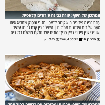
המתכון של השף: עוגת גבינה פירורים קלאסית
עוגת גבינה פירורים היא קינוח קלאסי, חגיגי ומפנק שמביא איתו
טעם של בית וזיכרונות מתוקים | השילוב בין קרם גבינה עשיר
ואוורירי לבין פירורי בצק פריך זהובים יוצר מרקם מושלם בכל ביס
מירב בן יאיר
אוגוסט 4, 2026
9:45 pm
המתכון של השף: פרגיות ופתיתים עם כרישה בסיר אחד