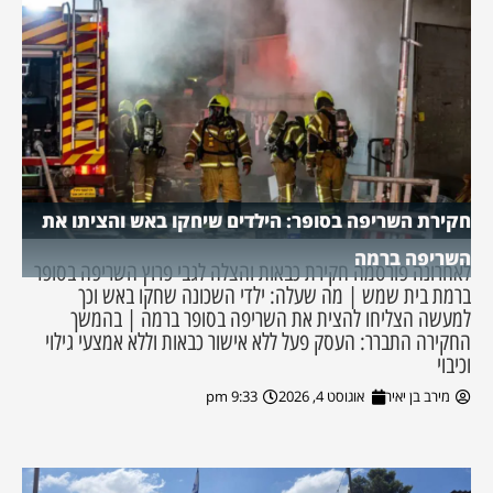
חקירת השריפה בסופר: הילדים שיחקו באש והציתו את
השריפה ברמה
לאחרונה פורסמה חקירת כבאות והצלה לגבי פרוץ השריפה בסופר
ברמת בית שמש | מה שעלה: ילדי השכונה שחקו באש וכך
למעשה הצליחו להצית את השריפה בסופר ברמה | בהמשך
החקירה התברר: העסק פעל ללא אישור כבאות וללא אמצעי גילוי
וכיבוי
מירב בן יאיר
אוגוסט 4, 2026
9:33 pm