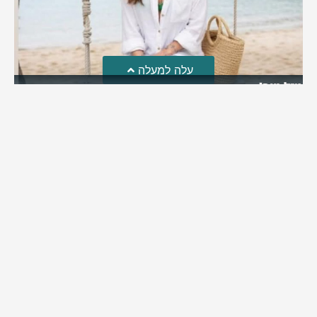
עלה למעלה
מזל טוב!
סמדר כהן האלופה שבתמונה, חגגה את יום הולדתה לאחרונה
מירב בן יאיר
יולי 30, 2026
6:15 pm
מי אנחנו?
כתבו לנו
פרסם אצלנו
מדיניות פרטיות