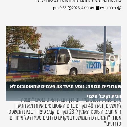
מירב בן יאיר
אוגוסט 4, 2026
9:38 pm
שערוריית תנופה: נוסע תיעד 48 פעמים שהאוטובוס לא
הגיע וקיבל פיצוי
אדם שנוהג לנסוע מידי יום דרך חברת האוטובוסים "תנופה"
לירושלים, תיעד 48 מקרים בהם האוטובוסים איחרו ולא הגיעו |
הוא תבע, השופט האמין ל-23 מקרים וקבע פיצוי | בבית המשפט
אמרו: "המתנה כה ממושכת במקרים כה רבים מעידה על איחורים
סדרתיים"