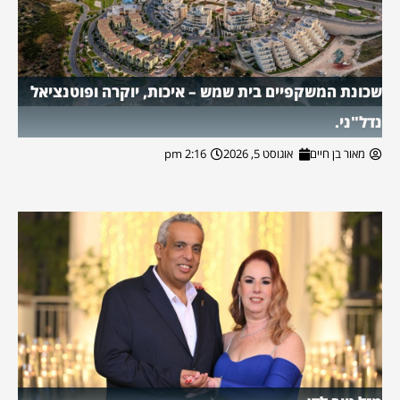
שכונת המשקפיים בית שמש – איכות, יוקרה ופוטנציאל
נדל"ני.
מאור בן חיים
אוגוסט 5, 2026
2:16 pm