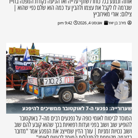
אותה ונמנע בכל כוחו לשתף עלייה ואז הגיעה נקודת המפנה בחייו
שגרמה לו לקבל את עצמו ולהבין עד כמה הוא שלם כפי שהוא |
צילום: אורי מאירוביץ
מירב בן יאיר
אוגוסט 4, 2026
9:42 pm
שערורייה: נפגעי ה-7 לאוקטובר ממשיכים להיפגע
המוסד לביטוח לאומי כופה על נפגעים רבים מה-7 באוקטובר
להופיע שוב ושוב בפני ועדות רפואיות בכך שהוא קובע להם שוב
ושוב נכויות זמניות | עורך הדין שמייצג את הנפגע אמר "מדובר
בדוגמה מקוממת להתנהלות המוסד לביטוח לאומי"