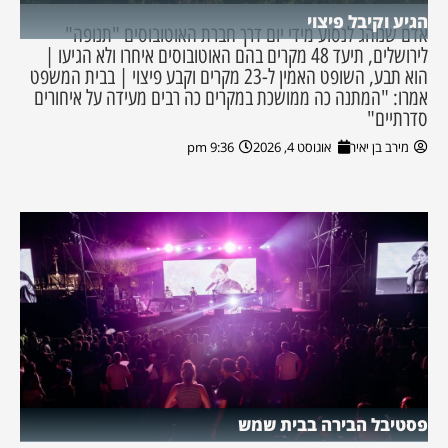
הגיע וקיבל פיצוי
אדם שנוהג לנסוע מידי יום דרך חברת האוטובוסים "תנופה"
לירושלים, תיעד 48 מקרים בהם האוטובוסים איחרו ולא הגיעו |
הוא תבע, השופט האמין ל-23 מקרים וקבע פיצוי | בבית המשפט
אמרו: "המתנה כה ממושכת במקרים כה רבים מעידה על איחורים
סדרתיים"
מירב בן יאיר
אוגוסט 4, 2026
9:36 pm
פסטיבל הבירה בבית שמש