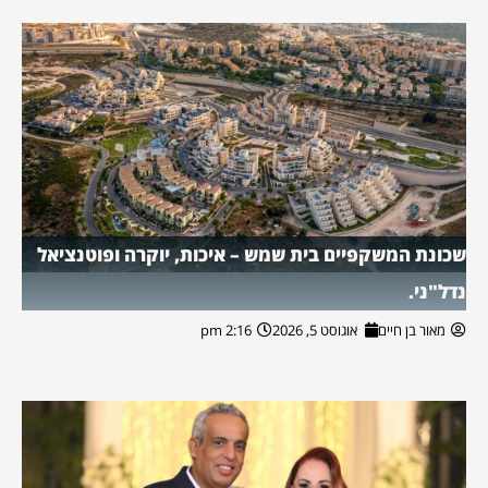
שכונת המשקפיים בית שמש – איכות, יוקרה ופוטנציאל
נדל"ני.
מאור בן חיים
אוגוסט 5, 2026
2:16 pm