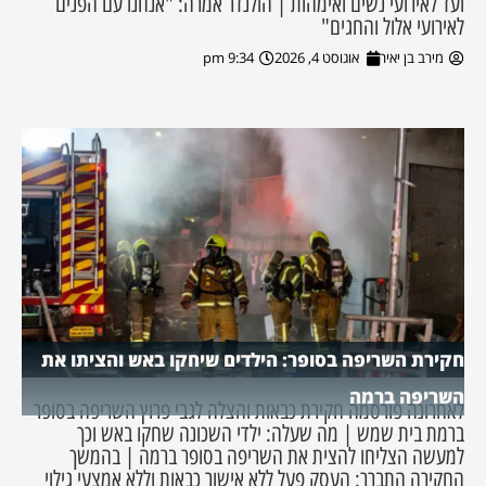
ועד לאירועי נשים ואימהות | הולנדר אמרה: "אנחנו עם הפנים
לאירועי אלול והחגים"
מירב בן יאיר
אוגוסט 4, 2026
9:34 pm
חקירת השריפה בסופר: הילדים שיחקו באש והציתו את
השריפה ברמה
לאחרונה פורסמה חקירת כבאות והצלה לגבי פרוץ השריפה בסופר
ברמת בית שמש | מה שעלה: ילדי השכונה שחקו באש וכך
למעשה הצליחו להצית את השריפה בסופר ברמה | בהמשך
החקירה התברר: העסק פעל ללא אישור כבאות וללא אמצעי גילוי