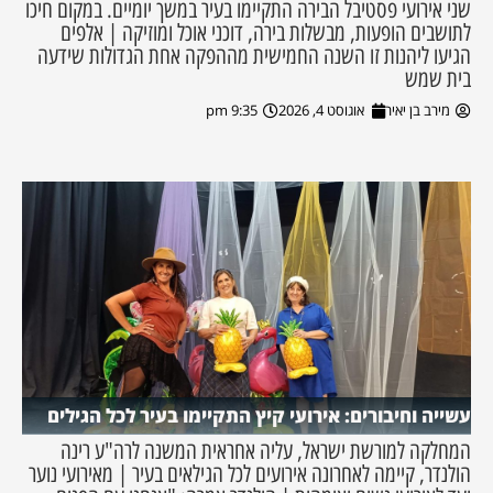
שני אירועי פסטיבל הבירה התקיימו בעיר במשך יומיים. במקום חיכו
לתושבים הופעות, מבשלות בירה, דוכני אוכל ומוזיקה | אלפים
הגיעו ליהנות זו השנה החמישית מההפקה אחת הגדולות שידעה
בית שמש
מירב בן יאיר
אוגוסט 4, 2026
9:35 pm
עשייה וחיבורים: אירועי קיץ התקיימו בעיר לכל הגילים
המחלקה למורשת ישראל, עליה אחראית המשנה לרה"ע רינה
הולנדר, קיימה לאחרונה אירועים לכל הגילאים בעיר | מאירועי נוער