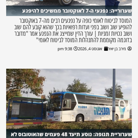
שערורייה: נפגעי ה-7 לאוקטובר ממשיכים להיפגע
המוסד לביטוח לאומי כופה על נפגעים רבים מה-7 באוקטובר
להופיע שוב ושוב בפני ועדות רפואיות בכך שהוא קובע להם שוב
ושוב נכויות זמניות | עורך הדין שמייצג את הנפגע אמר "מדובר
בדוגמה מקוממת להתנהלות המוסד לביטוח לאומי"
מירב בן יאיר
אוגוסט 4, 2026
9:38 pm
שערוריית תנופה: נוסע תיעד 48 פעמים שהאוטובוס לא