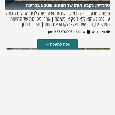
טרגדיה: נקבע מותו של הפעוט שטבע בבריכה
פעוט שטבע בבריכה במושב שדות מיכה, פונה לבית החולים הדסה
עין כרם כשהוא ללא דופק או נשימה | אחרי ניסיונות של החייאה
ממושכים, הרופאים נאלצו לקבוע את מותו | יהי זכרו ברוך
מירב בן יאיר
אוגוסט 4, 2026
9:33 pm
עלה למעלה
מזל טוב!
סמדר כהן האלופה שבתמונה, חגגה את יום הולדתה לאחרונה