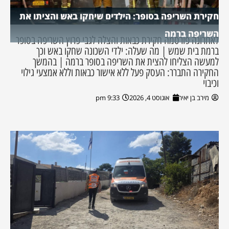
חקירת השריפה בסופר: הילדים שיחקו באש והציתו את
השריפה ברמה
לאחרונה פורסמה חקירת כבאות והצלה לגבי פרוץ השריפה בסופר
ברמת בית שמש | מה שעלה: ילדי השכונה שחקו באש וכך
למעשה הצליחו להצית את השריפה בסופר ברמה | בהמשך
החקירה התברר: העסק פעל ללא אישור כבאות וללא אמצעי גילוי
וכיבוי
מירב בן יאיר
אוגוסט 4, 2026
9:33 pm