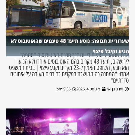
שערוריית תנופה: נוסע תיעד 48 פעמים שהאוטובוס לא
הגיע וקיבל פיצוי
אדם שנוהג לנסוע מידי יום דרך חברת האוטובוסים "תנופה"
לירושלים, תיעד 48 מקרים בהם האוטובוסים איחרו ולא הגיעו |
הוא תבע, השופט האמין ל-23 מקרים וקבע פיצוי | בבית המשפט
אמרו: "המתנה כה ממושכת במקרים כה רבים מעידה על איחורים
סדרתיים"
מירב בן יאיר
אוגוסט 4, 2026
9:36 pm