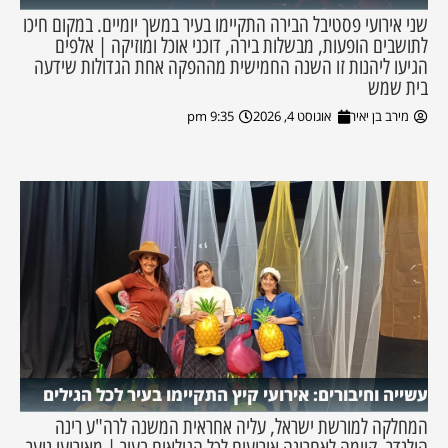
שני אירועי פסטיבל הבירה התקיימו בעיר במשך יומיים. במקום חיכו
לתושבים הופעות, מבשלות בירה, דוכני אוכל ומוזיקה | אלפים
הגיעו ליהנות זו השנה החמישית מההפקה אחת הגדולות שידעה
בית שמש
מירב בן יאיר
אוגוסט 4, 2026
9:35 pm
עשייה וחיבורים: אירועי קיץ התקיימו בעיר לכל הגילים
המחלקה למורשת ישראל, עליה אחראית המשנה לרה"ע רינה
הולנדר, קיימה לאחרונה אירועים לכל הגילאים בעיר | מאירועי נוער