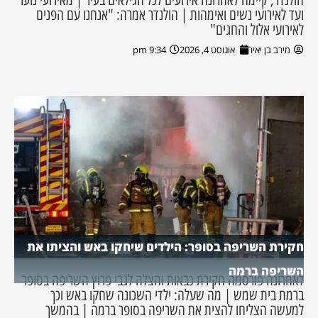
ועד לאירועי נשים ואימהות | הולנדר אמרה: "אנחנו עם הפנים
לאירועי אלול והחגים"
מירב בן יאיר
אוגוסט 4, 2026
9:34 pm
חקירת השריפה בסופר: הילדים שיחקו באש והציתו את
השריפה ברמה
לאחרונה פורסמה חקירת כבאות והצלה לגבי פרוץ השריפה בסופר
ברמת בית שמש | מה שעלה: ילדי השכונה שחקו באש וכך
למעשה הצליחו להצית את השריפה בסופר ברמה | בהמשך