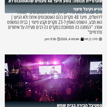
שערוריית תנופה: נוסע תיעד 48 פעמים שהאוטובוס לא
הגיע וקיבל פיצוי
אדם שנוהג לנסוע מידי יום דרך חברת האוטובוסים "תנופה"
לירושלים, תיעד 48 מקרים בהם האוטובוסים איחרו ולא הגיעו |
הוא תבע, השופט האמין ל-23 מקרים וקבע פיצוי | בבית המשפט
אמרו: "המתנה כה ממושכת במקרים כה רבים מעידה על איחורים
סדרתיים"
מירב בן יאיר
אוגוסט 4, 2026
9:36 pm
פסטיבל הבירה בבית שמש