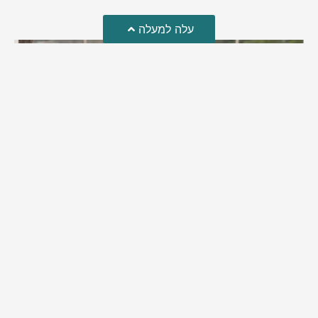
עלה למעלה
מזל טוב!
סמדר כהן האלופה שבתמונה, חגגה את יום הולדתה לאחרונה
מירב בן יאיר
יולי 30, 2026
6:15 pm