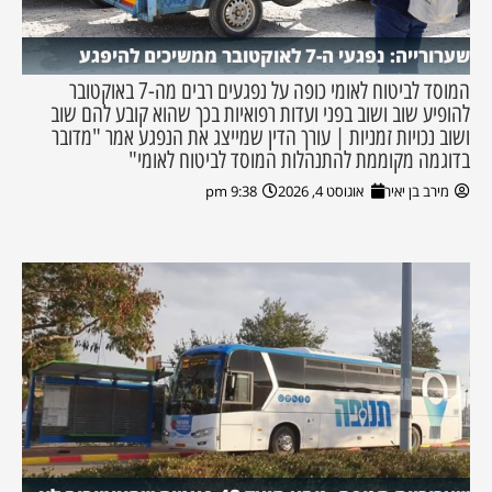
שערורייה: נפגעי ה-7 לאוקטובר ממשיכים להיפגע
המוסד לביטוח לאומי כופה על נפגעים רבים מה-7 באוקטובר
להופיע שוב ושוב בפני ועדות רפואיות בכך שהוא קובע להם שוב
ושוב נכויות זמניות | עורך הדין שמייצג את הנפגע אמר "מדובר
בדוגמה מקוממת להתנהלות המוסד לביטוח לאומי"
מירב בן יאיר
אוגוסט 4, 2026
9:38 pm