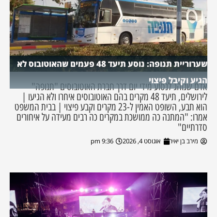
שערוריית תנופה: נוסע תיעד 48 פעמים שהאוטובוס לא
הגיע וקיבל פיצוי
אדם שנוהג לנסוע מידי יום דרך חברת האוטובוסים "תנופה"
לירושלים, תיעד 48 מקרים בהם האוטובוסים איחרו ולא הגיעו |
הוא תבע, השופט האמין ל-23 מקרים וקבע פיצוי | בבית המשפט
אמרו: "המתנה כה ממושכת במקרים כה רבים מעידה על איחורים
סדרתיים"
מירב בן יאיר
אוגוסט 4, 2026
9:36 pm