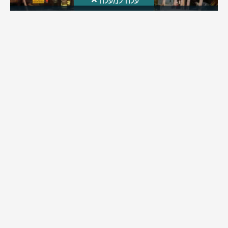
עלה למעלה
חקירת השריפה בסופר: הילדים שיחקו באש והציתו את
השריפה ברמה
לאחרונה פורסמה חקירת כבאות והצלה לגבי פרוץ השריפה בסופר
ברמת בית שמש | מה שעלה: ילדי השכונה שחקו באש וכך
למעשה הצליחו להצית את השריפה בסופר ברמה | בהמשך
החקירה התברר: העסק פעל ללא אישור כבאות וללא אמצעי גילוי
וכיבוי
מירב בן יאיר
אוגוסט 4, 2026
9:33 pm