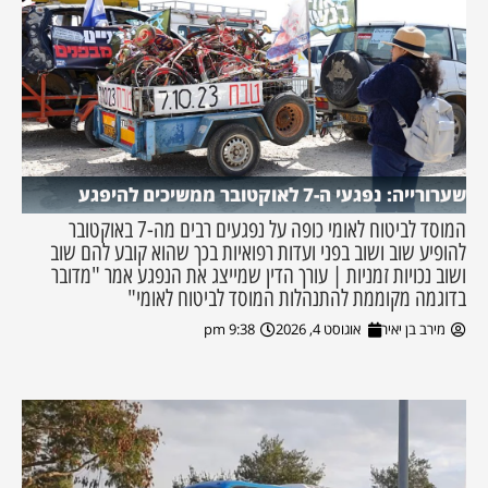
שערורייה: נפגעי ה-7 לאוקטובר ממשיכים להיפגע
המוסד לביטוח לאומי כופה על נפגעים רבים מה-7 באוקטובר
להופיע שוב ושוב בפני ועדות רפואיות בכך שהוא קובע להם שוב
ושוב נכויות זמניות | עורך הדין שמייצג את הנפגע אמר "מדובר
בדוגמה מקוממת להתנהלות המוסד לביטוח לאומי"
מירב בן יאיר
אוגוסט 4, 2026
9:38 pm