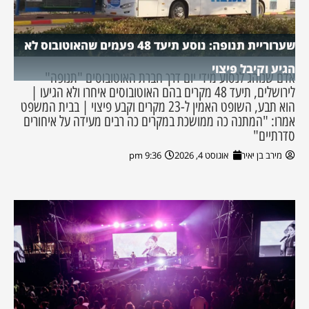
שערוריית תנופה: נוסע תיעד 48 פעמים שהאוטובוס לא
הגיע וקיבל פיצוי
אדם שנוהג לנסוע מידי יום דרך חברת האוטובוסים "תנופה"
לירושלים, תיעד 48 מקרים בהם האוטובוסים איחרו ולא הגיעו |
הוא תבע, השופט האמין ל-23 מקרים וקבע פיצוי | בבית המשפט
אמרו: "המתנה כה ממושכת במקרים כה רבים מעידה על איחורים
סדרתיים"
מירב בן יאיר
אוגוסט 4, 2026
9:36 pm