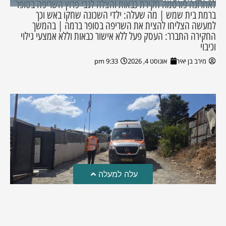
לאחרונה פורסמה חקירת כבאות והצלה לגבי פרוץ השריפה בסופר
ברמת בית שמש | מה שעלה: ילדי השכונה שחקו באש וכך
למעשה הצליחו להצית את השריפה בסופר ברמה | בהמשך
החקירה התברר: העסק פעל ללא אישור כבאות וללא אמצעי גילוי
וכיבוי
מירב בן יאיר
אוגוסט 4, 2026
9:33 pm
עלה למעלה
טרגדיה: נקבע מותו של הפעוט שטבע בבריכה
פעוט שטבע בבריכה במושב שדות מיכה, פונה לבית החולים הדסה