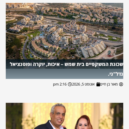
שכונת המשקפיים בית שמש – איכות, יוקרה ופוטנציאל
נדל"ני.
מאור בן חיים
אוגוסט 5, 2026
2:16 pm