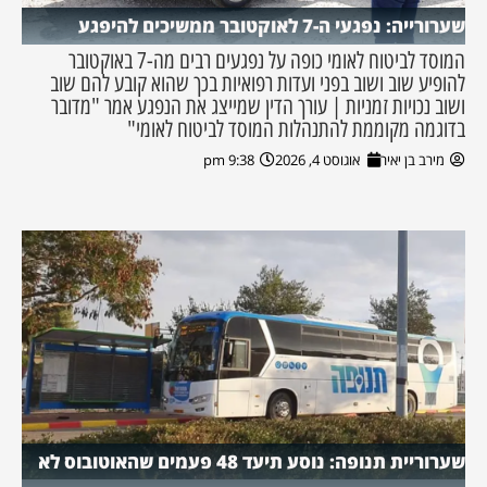
שערורייה: נפגעי ה-7 לאוקטובר ממשיכים להיפגע
המוסד לביטוח לאומי כופה על נפגעים רבים מה-7 באוקטובר
להופיע שוב ושוב בפני ועדות רפואיות בכך שהוא קובע להם שוב
ושוב נכויות זמניות | עורך הדין שמייצג את הנפגע אמר "מדובר
בדוגמה מקוממת להתנהלות המוסד לביטוח לאומי"
מירב בן יאיר
אוגוסט 4, 2026
9:38 pm
שערוריית תנופה: נוסע תיעד 48 פעמים שהאוטובוס לא