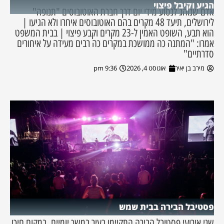
הגיע וקיבל פיצוי
אדם שנוהג לנסוע מידי יום דרך חברת האוטובוסים "תנופה"
לירושלים, תיעד 48 מקרים בהם האוטובוסים איחרו ולא הגיעו |
הוא תבע, השופט האמין ל-23 מקרים וקבע פיצוי | בבית המשפט
אמרו: "המתנה כה ממושכת במקרים כה רבים מעידה על איחורים
סדרתיים"
מירב בן יאיר
אוגוסט 4, 2026
9:36 pm
פסטיבל הבירה בבית שמש
שני אירועי פסטיבל הבירה התקיימו בעיר במשך יומיים. במקום חיכו