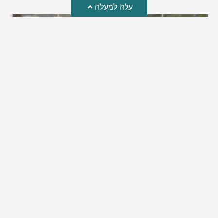
עלה למעלה
מזל טוב!
סמדר כהן האלופה שבתמונה, חגגה את יום הולדתה לאחרונה
מירב בן יאיר
יולי 30, 2026
6:15 pm