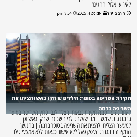
לאירועי אלול והחגים"
מירב בן יאיר
אוגוסט 4, 2026
9:34 pm
חקירת השריפה בסופר: הילדים שיחקו באש והציתו את
השריפה ברמה
לאחרונה פורסמה חקירת כבאות והצלה לגבי פרוץ השריפה בסופר
ברמת בית שמש | מה שעלה: ילדי השכונה שחקו באש וכך
למעשה הצליחו להצית את השריפה בסופר ברמה | בהמשך
החקירה התברר: העסק פעל ללא אישור כבאות וללא אמצעי גילוי