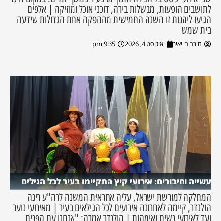
לתושבים הופעות, מבשלות בירה, דוכני אוכל ומוזיקה | אלפים
הגיעו ליהנות זו השנה החמישית מההפקה אחת הגדולות שידעה
בית שמש
מירב בן יאיר
אוגוסט 4, 2026
9:35 pm
עשייה וחיבורים: אירועי קיץ התקיימו בעיר לכל הגילים
המחלקה למורשת ישראל, עליה אחראית המשנה לרה"ע רינה
הולנדר, קיימה לאחרונה אירועים לכל הגילאים בעיר | מאירועי נוער
ועד לאירועי נשים ואימהות | הולנדר אמרה: "אנחנו עם הפנים