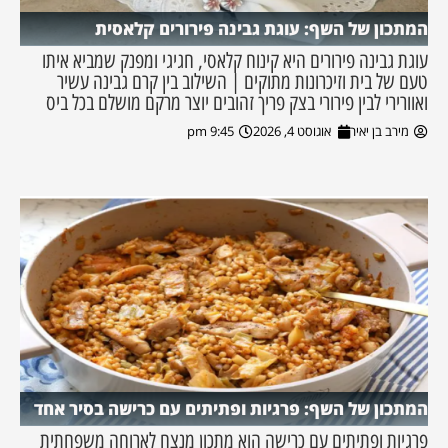
המתכון של השף: עוגת גבינה פירורים קלאסית
עוגת גבינה פירורים היא קינוח קלאסי, חגיגי ומפנק שמביא איתו
טעם של בית וזיכרונות מתוקים | השילוב בין קרם גבינה עשיר
ואוורירי לבין פירורי בצק פריך זהובים יוצר מרקם מושלם בכל ביס
מירב בן יאיר
אוגוסט 4, 2026
9:45 pm
המתכון של השף: פרגיות ופתיתים עם כרישה בסיר אחד
פרגיות ופתיתים עם כרישה הוא מתכון מנצח לארוחה משפחתית