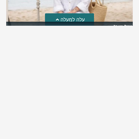
עלה למעלה
מזל טוב!
סמדר כהן האלופה שבתמונה, חגגה את יום הולדתה לאחרונה
מירב בן יאיר
יולי 30, 2026
6:15 pm
מי אנחנו?
כתבו לנו
פרסם אצלנו
מדיניות פרטיות