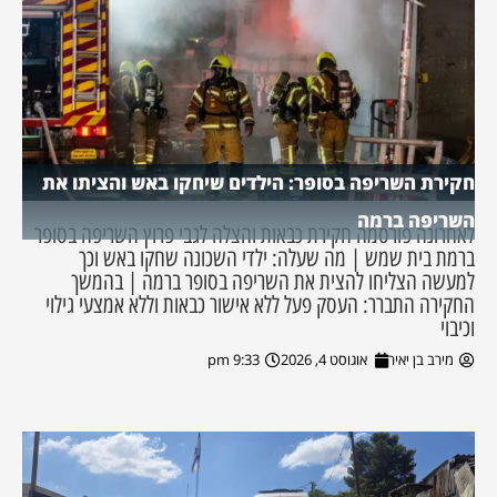
חקירת השריפה בסופר: הילדים שיחקו באש והציתו את
השריפה ברמה
לאחרונה פורסמה חקירת כבאות והצלה לגבי פרוץ השריפה בסופר
ברמת בית שמש | מה שעלה: ילדי השכונה שחקו באש וכך
למעשה הצליחו להצית את השריפה בסופר ברמה | בהמשך
החקירה התברר: העסק פעל ללא אישור כבאות וללא אמצעי גילוי
וכיבוי
מירב בן יאיר
אוגוסט 4, 2026
9:33 pm