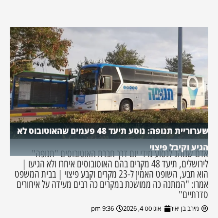
שערוריית תנופה: נוסע תיעד 48 פעמים שהאוטובוס לא
הגיע וקיבל פיצוי
אדם שנוהג לנסוע מידי יום דרך חברת האוטובוסים "תנופה"
לירושלים, תיעד 48 מקרים בהם האוטובוסים איחרו ולא הגיעו |
הוא תבע, השופט האמין ל-23 מקרים וקבע פיצוי | בבית המשפט
אמרו: "המתנה כה ממושכת במקרים כה רבים מעידה על איחורים
סדרתיים"
מירב בן יאיר
אוגוסט 4, 2026
9:36 pm