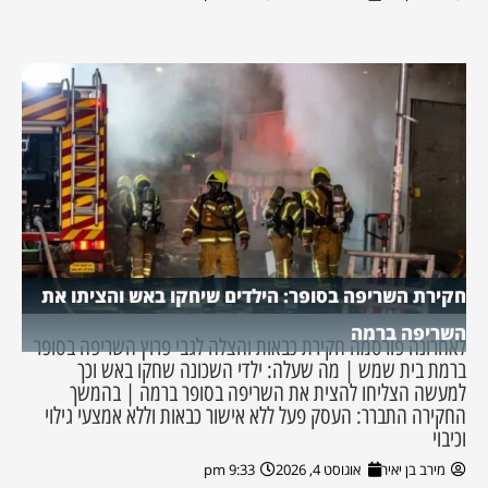
חקירת השריפה בסופר: הילדים שיחקו באש והציתו את
השריפה ברמה
לאחרונה פורסמה חקירת כבאות והצלה לגבי פרוץ השריפה בסופר
ברמת בית שמש | מה שעלה: ילדי השכונה שחקו באש וכך
למעשה הצליחו להצית את השריפה בסופר ברמה | בהמשך
החקירה התברר: העסק פעל ללא אישור כבאות וללא אמצעי גילוי
וכיבוי
מירב בן יאיר
אוגוסט 4, 2026
9:33 pm