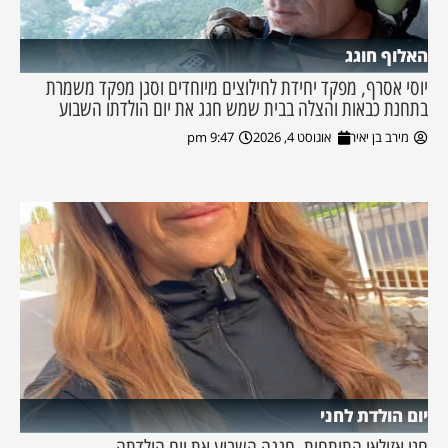
האלוף חוגג
יוסי אסרף, מפקד יחידת לחילוצים מיוחדים וסגן מפקד משמרת
בתחנת כבאות והצלה בבית שמש חגג את יום הולדתו השבוע
מירב בן יאיר
אוגוסט 4, 2026
9:47 pm
יום הולדת לחני
חני אזולאי התותחית, חגגה השבוע את יום הולדתה