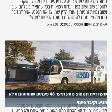
המוסד לביטוח לאומי כופה על נפגעים רבים מה-7 באוקטובר
להופיע שוב ושוב בפני ועדות רפואיות בכך שהוא קובע להם שוב
ושוב נכויות זמניות | עורך הדין שמייצג את הנפגע אמר "מדובר
בדוגמה מקוממת להתנהלות המוסד לביטוח לאומי"
מירב בן יאיר
אוגוסט 4, 2026
9:38 pm
שערוריית תנופה: נוסע תיעד 48 פעמים שהאוטובוס לא
הגיע וקיבל פיצוי
אדם שנוהג לנסוע מידי יום דרך חברת האוטובוסים "תנופה"
לירושלים, תיעד 48 מקרים בהם האוטובוסים איחרו ולא הגיעו |