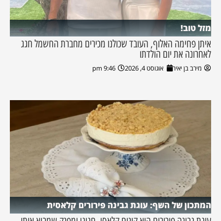
מזל טוב!
איתן פחימה האלוף, העובד שכולנו מכירים מחברת החשמל חגג
לאחרונה את יום הולדתו
מירב בן יאיר
אוגוסט 4, 2026
9:46 pm
המתכון של השף: עוגת גבינה פירורים קלאסית
עוגת גבינה פירורים היא קינוח קלאסי, חגיגי ומפנק שמביא איתו