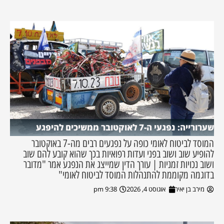
שערורייה: נפגעי ה-7 לאוקטובר ממשיכים להיפגע
המוסד לביטוח לאומי כופה על נפגעים רבים מה-7 באוקטובר
להופיע שוב ושוב בפני ועדות רפואיות בכך שהוא קובע להם שוב
ושוב נכויות זמניות | עורך הדין שמייצג את הנפגע אמר "מדובר
בדוגמה מקוממת להתנהלות המוסד לביטוח לאומי"
מירב בן יאיר
אוגוסט 4, 2026
9:38 pm