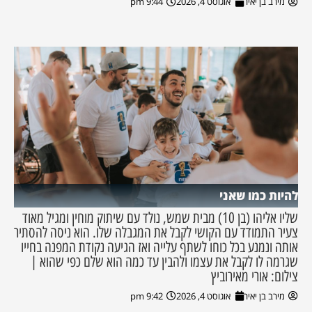
מירב בן יאיר
אוגוסט 4, 2026
9:44 pm
להיות כמו שאני
שליו אליהו (בן 10) מבית שמש, נולד עם שיתוק מוחין ומגיל מאוד
צעיר התמודד עם הקושי לקבל את המגבלה שלו. הוא ניסה להסתיר
אותה ונמנע בכל כוחו לשתף עלייה ואז הגיעה נקודת המפנה בחייו
שגרמה לו לקבל את עצמו ולהבין עד כמה הוא שלם כפי שהוא |
צילום: אורי מאירוביץ
מירב בן יאיר
אוגוסט 4, 2026
9:42 pm