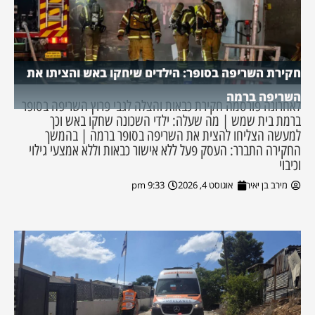
חקירת השריפה בסופר: הילדים שיחקו באש והציתו את
השריפה ברמה
לאחרונה פורסמה חקירת כבאות והצלה לגבי פרוץ השריפה בסופר
ברמת בית שמש | מה שעלה: ילדי השכונה שחקו באש וכך
למעשה הצליחו להצית את השריפה בסופר ברמה | בהמשך
החקירה התברר: העסק פעל ללא אישור כבאות וללא אמצעי גילוי
וכיבוי
מירב בן יאיר
אוגוסט 4, 2026
9:33 pm