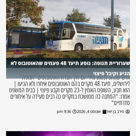
שערוריית תנופה: נוסע תיעד 48 פעמים שהאוטובוס לא
הגיע וקיבל פיצוי
אדם שנוהג לנסוע מידי יום דרך חברת האוטובוסים "תנופה"
לירושלים, תיעד 48 מקרים בהם האוטובוסים איחרו ולא הגיעו |
הוא תבע, השופט האמין ל-23 מקרים וקבע פיצוי | בבית המשפט
אמרו: "המתנה כה ממושכת במקרים כה רבים מעידה על איחורים
סדרתיים"
מירב בן יאיר
אוגוסט 4, 2026
9:36 pm