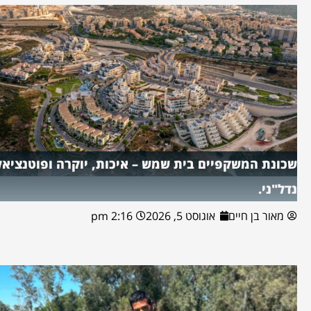
שכונת המשקפיים בית שמש – איכות, יוקרה ופוטנציאל
נדל"ני.
מאור בן חיים
אוגוסט 5, 2026
2:16 pm