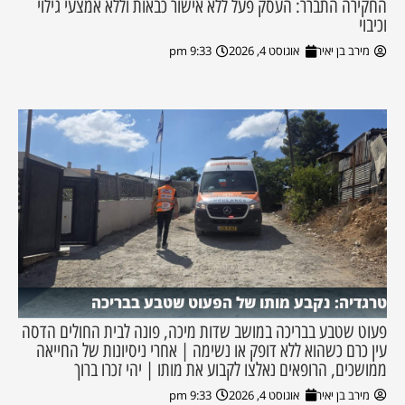
החקירה התברר: העסק פעל ללא אישור כבאות וללא אמצעי גילוי
וכיבוי
מירב בן יאיר
אוגוסט 4, 2026
9:33 pm
טרגדיה: נקבע מותו של הפעוט שטבע בבריכה
פעוט שטבע בבריכה במושב שדות מיכה, פונה לבית החולים הדסה
עין כרם כשהוא ללא דופק או נשימה | אחרי ניסיונות של החייאה
ממושכים, הרופאים נאלצו לקבוע את מותו | יהי זכרו ברוך
מירב בן יאיר
אוגוסט 4, 2026
9:33 pm