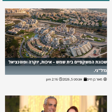
שכונת המשקפיים בית שמש – איכות, יוקרה ופוטנציאל
נדל"ני.
מאור בן חיים
אוגוסט 5, 2026
2:16 pm