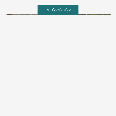
עלה למעלה
מזל טוב!
סמדר כהן האלופה שבתמונה, חגגה את יום הולדתה לאחרונה
מירב בן יאיר
יולי 30, 2026
6:15 pm