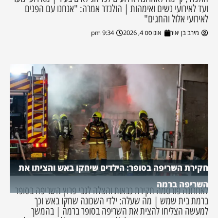
ועד לאירועי נשים ואימהות | הולנדר אמרה: "אנחנו עם הפנים
לאירועי אלול והחגים"
מירב בן יאיר
אוגוסט 4, 2026
9:34 pm
חקירת השריפה בסופר: הילדים שיחקו באש והציתו את
השריפה ברמה
לאחרונה פורסמה חקירת כבאות והצלה לגבי פרוץ השריפה בסופר
ברמת בית שמש | מה שעלה: ילדי השכונה שחקו באש וכך
למעשה הצליחו להצית את השריפה בסופר ברמה | בהמשך