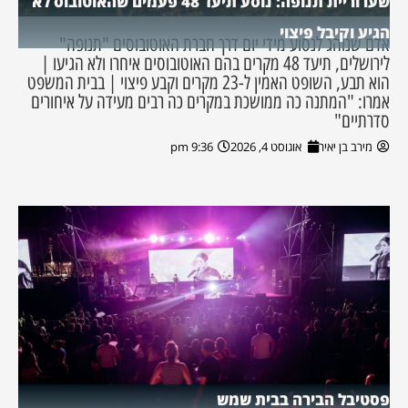
שערוריית תנופה: נוסע תיעד 48 פעמים שהאוטובוס לא
הגיע וקיבל פיצוי
אדם שנוהג לנסוע מידי יום דרך חברת האוטובוסים "תנופה"
לירושלים, תיעד 48 מקרים בהם האוטובוסים איחרו ולא הגיעו |
הוא תבע, השופט האמין ל-23 מקרים וקבע פיצוי | בבית המשפט
אמרו: "המתנה כה ממושכת במקרים כה רבים מעידה על איחורים
סדרתיים"
מירב בן יאיר
אוגוסט 4, 2026
9:36 pm
פסטיבל הבירה בבית שמש