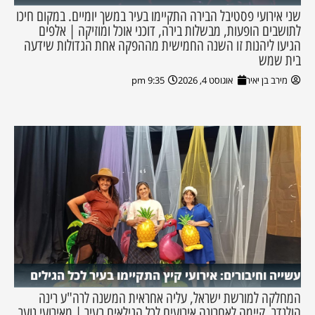
שני אירועי פסטיבל הבירה התקיימו בעיר במשך יומיים. במקום חיכו
לתושבים הופעות, מבשלות בירה, דוכני אוכל ומוזיקה | אלפים
הגיעו ליהנות זו השנה החמישית מההפקה אחת הגדולות שידעה
בית שמש
מירב בן יאיר
אוגוסט 4, 2026
9:35 pm
עשייה וחיבורים: אירועי קיץ התקיימו בעיר לכל הגילים
המחלקה למורשת ישראל, עליה אחראית המשנה לרה"ע רינה
הולנדר, קיימה לאחרונה אירועים לכל הגילאים בעיר | מאירועי נוער