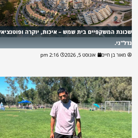
שכונת המשקפיים בית שמש – איכות, יוקרה ופוטנציאל
נדל"ני.
מאור בן חיים
אוגוסט 5, 2026
2:16 pm