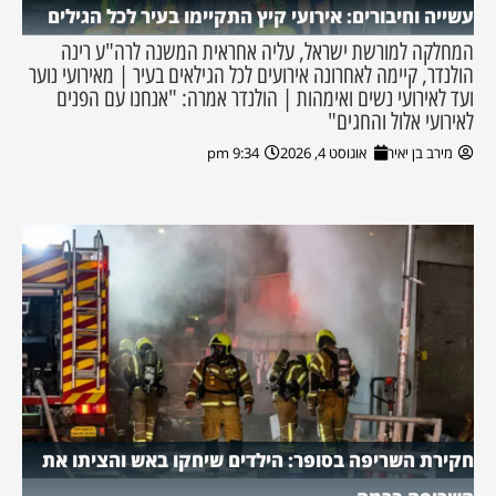
עשייה וחיבורים: אירועי קיץ התקיימו בעיר לכל הגילים
המחלקה למורשת ישראל, עליה אחראית המשנה לרה"ע רינה
הולנדר, קיימה לאחרונה אירועים לכל הגילאים בעיר | מאירועי נוער
ועד לאירועי נשים ואימהות | הולנדר אמרה: "אנחנו עם הפנים
לאירועי אלול והחגים"
מירב בן יאיר
אוגוסט 4, 2026
9:34 pm
חקירת השריפה בסופר: הילדים שיחקו באש והציתו את