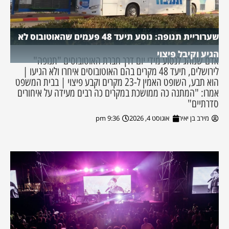
שערוריית תנופה: נוסע תיעד 48 פעמים שהאוטובוס לא
הגיע וקיבל פיצוי
אדם שנוהג לנסוע מידי יום דרך חברת האוטובוסים "תנופה"
לירושלים, תיעד 48 מקרים בהם האוטובוסים איחרו ולא הגיעו |
הוא תבע, השופט האמין ל-23 מקרים וקבע פיצוי | בבית המשפט
אמרו: "המתנה כה ממושכת במקרים כה רבים מעידה על איחורים
סדרתיים"
מירב בן יאיר
אוגוסט 4, 2026
9:36 pm