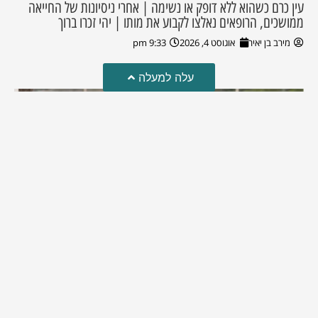
עין כרם כשהוא ללא דופק או נשימה | אחרי ניסיונות של החייאה
ממושכים, הרופאים נאלצו לקבוע את מותו | יהי זכרו ברוך
מירב בן יאיר
אוגוסט 4, 2026
9:33 pm
עלה למעלה
מזל טוב!
סמדר כהן האלופה שבתמונה, חגגה את יום הולדתה לאחרונה
מירב בן יאיר
יולי 30, 2026
6:15 pm