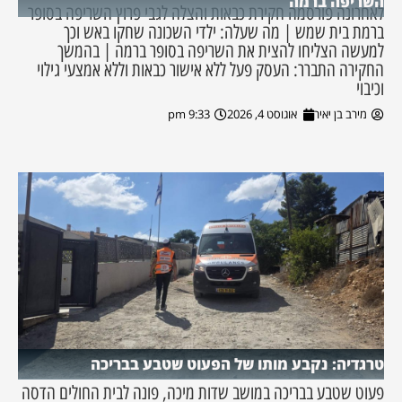
השריפה ברמה
לאחרונה פורסמה חקירת כבאות והצלה לגבי פרוץ השריפה בסופר
ברמת בית שמש | מה שעלה: ילדי השכונה שחקו באש וכך
למעשה הצליחו להצית את השריפה בסופר ברמה | בהמשך
החקירה התברר: העסק פעל ללא אישור כבאות וללא אמצעי גילוי
וכיבוי
מירב בן יאיר
אוגוסט 4, 2026
9:33 pm
טרגדיה: נקבע מותו של הפעוט שטבע בבריכה
פעוט שטבע בבריכה במושב שדות מיכה, פונה לבית החולים הדסה