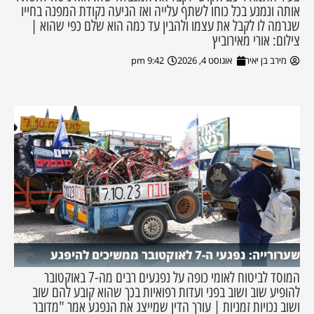
אותה ונמנע בכל כוחו לשתף עלייה ואז הגיעה נקודת המפנה בחייו
שגרמה לו לקבל את עצמו ולהבין עד כמה הוא שלם כפי שהוא |
צילום: אורי מאירוביץ
מירב בן יאיר
אוגוסט 4, 2026
9:42 pm
שערורייה: נפגעי ה-7 לאוקטובר ממשיכים להיפגע
המוסד לביטוח לאומי כופה על נפגעים רבים מה-7 באוקטובר
להופיע שוב ושוב בפני ועדות רפואיות בכך שהוא קובע להם שוב
ושוב נכויות זמניות | עורך הדין שמייצג את הנפגע אמר "מדובר