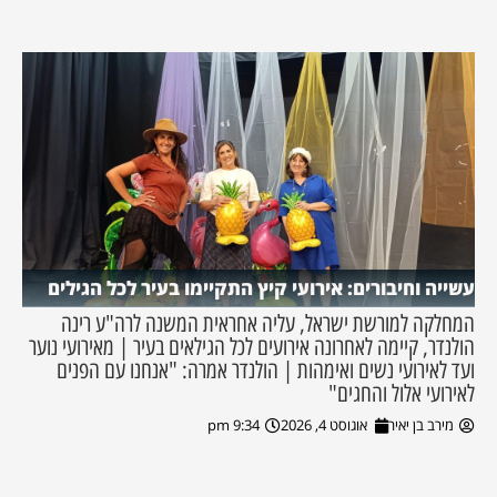
עשייה וחיבורים: אירועי קיץ התקיימו בעיר לכל הגילים
המחלקה למורשת ישראל, עליה אחראית המשנה לרה"ע רינה
הולנדר, קיימה לאחרונה אירועים לכל הגילאים בעיר | מאירועי נוער
ועד לאירועי נשים ואימהות | הולנדר אמרה: "אנחנו עם הפנים
לאירועי אלול והחגים"
מירב בן יאיר
אוגוסט 4, 2026
9:34 pm