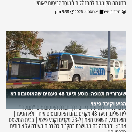
בדוגמה מקוממת להתנהלות המוסד לביטוח לאומי"
מירב בן יאיר
אוגוסט 4, 2026
9:38 pm
שערוריית תנופה: נוסע תיעד 48 פעמים שהאוטובוס לא
הגיע וקיבל פיצוי
אדם שנוהג לנסוע מידי יום דרך חברת האוטובוסים "תנופה"
לירושלים, תיעד 48 מקרים בהם האוטובוסים איחרו ולא הגיעו |
הוא תבע, השופט האמין ל-23 מקרים וקבע פיצוי | בבית המשפט
אמרו: "המתנה כה ממושכת במקרים כה רבים מעידה על איחורים