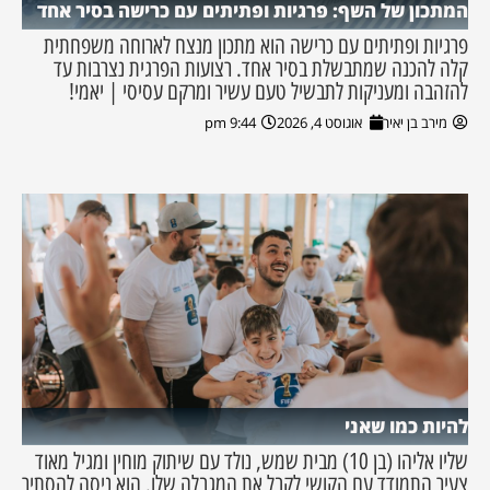
המתכון של השף: פרגיות ופתיתים עם כרישה בסיר אחד
פרגיות ופתיתים עם כרישה הוא מתכון מנצח לארוחה משפחתית
קלה להכנה שמתבשלת בסיר אחד. רצועות הפרגית נצרבות עד
להזהבה ומעניקות לתבשיל טעם עשיר ומרקם עסיסי | יאמי!
מירב בן יאיר
אוגוסט 4, 2026
9:44 pm
להיות כמו שאני
שליו אליהו (בן 10) מבית שמש, נולד עם שיתוק מוחין ומגיל מאוד
צעיר התמודד עם הקושי לקבל את המגבלה שלו. הוא ניסה להסתיר