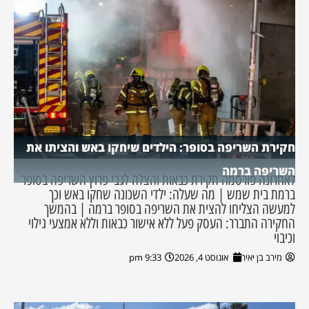
חקירת השריפה בסופר: הילדים שיחקו באש והציתו את
השריפה ברמה
לאחרונה פורסמה חקירת כבאות והצלה לגבי פרוץ השריפה בסופר
ברמת בית שמש | מה שעלה: ילדי השכונה שחקו באש וכך
למעשה הצליחו להצית את השריפה בסופר ברמה | בהמשך
החקירה התברר: העסק פעל ללא אישור כבאות וללא אמצעי גילוי
וכיבוי
מירב בן יאיר
אוגוסט 4, 2026
9:33 pm